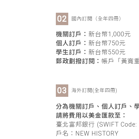
國內訂閱（全年四冊）
機關訂戶：
新台幣1,000元
個人訂戶：
新台幣750元
學生訂戶：
新台幣550元
郵政劃撥訂閱：
帳戶「黃寬重」
海外訂閱(全年四冊)
分為機關訂戶、個人訂戶、學
請將費用以美金匯款至：
臺北富邦銀行 (SWIFT Code: 
戶名：NEW HISTORY