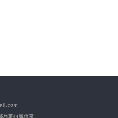
il.com
院郵局第44號信箱