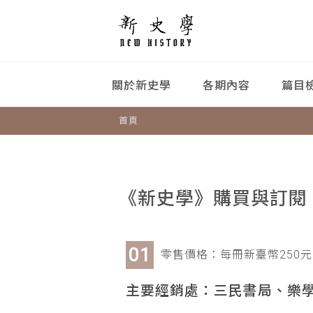
關於新史學
各期內容
篇目
首頁
《新史學》購買與訂閱
零售價格：每冊新臺幣250元
主要經銷處：三民書局、樂