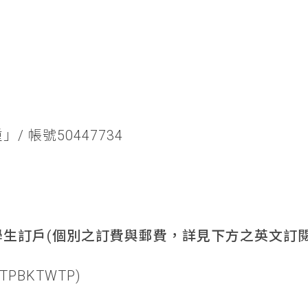
/ 帳號50447734
生訂戶(個別之訂費與郵費，詳見下方之英文訂閱
TPBKTWTP)