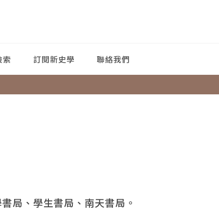
檢索
訂閱新史學
聯絡我們
學書局、學生書局、南天書局。