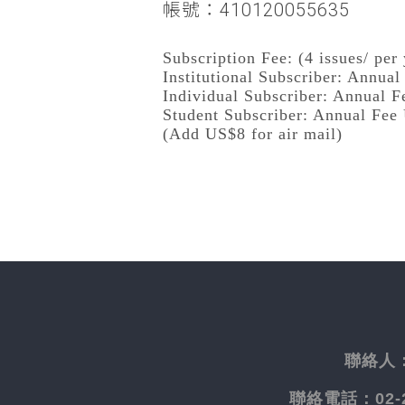
帳號：410120055635
Subscription Fee: (4 issues/ per 
Institutional Subscriber: Annua
Individual Subscriber: Annual 
Student Subscriber: Annual Fee
(Add US$8 for air mail)
聯絡人
聯絡電話：
02