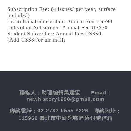
Subscription Fee: (4 issues/ per year, surface
included)
Institutional Subscriber: Annual Fee US$90
Individual Subscriber: Annual Fee US$70
Student Subscriber: Annual Fee US$60.
(Add US$8 for air mail)
聯絡人：
助理編輯吳建宏
Email：
newhistory1990@gmail.com
02-2782-9555 #226
聯絡電話：
聯絡地址：
115962 臺北市中研院郵局第44號信箱