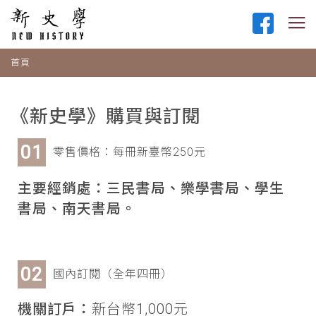
首頁
《新史學》購買與訂閱
零售價格：每冊新臺幣250元
主要經銷處：三民書局、樂學書局、學生
書局、南天書局。
國內訂閱（全年四冊）
機關訂戶：
新台幣1,000元