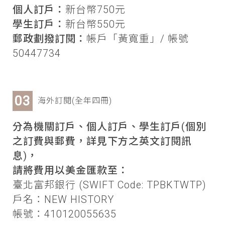
個人訂戶：
新台幣750元
學生訂戶：
新台幣550元
郵政劃撥訂閱：
帳戶「黃寬重」/ 帳號
50447734
海外訂閱(全年四冊)
分為機關訂戶、個人訂戶、學生訂戶(個別
之訂費與郵費，詳見下方之英文訂閱訊
息)，
請將費用以美金匯款至：
臺北富邦銀行 (SWIFT Code: TPBKTWTP)
戶名：NEW HISTORY
帳號：410120055635