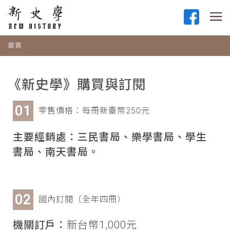
首頁
《新史學》購買與訂閱
零售價格：每冊新臺幣250元
主要經銷處：三民書局、樂學書局、學生
書局、南天書局。
國內訂閱（全年四冊）
機關訂戶：
新台幣1,000元