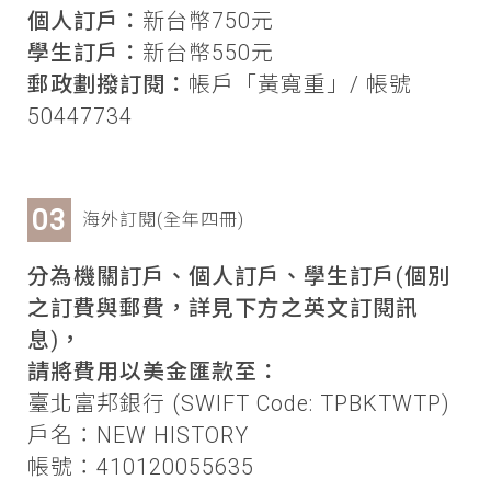
個人訂戶：
新台幣750元
學生訂戶：
新台幣550元
郵政劃撥訂閱：
帳戶「黃寬重」/ 帳號
50447734
海外訂閱(全年四冊)
分為機關訂戶、個人訂戶、學生訂戶(個別
之訂費與郵費，詳見下方之英文訂閱訊
息)，
請將費用以美金匯款至：
臺北富邦銀行 (SWIFT Code: TPBKTWTP)
戶名：NEW HISTORY
帳號：410120055635