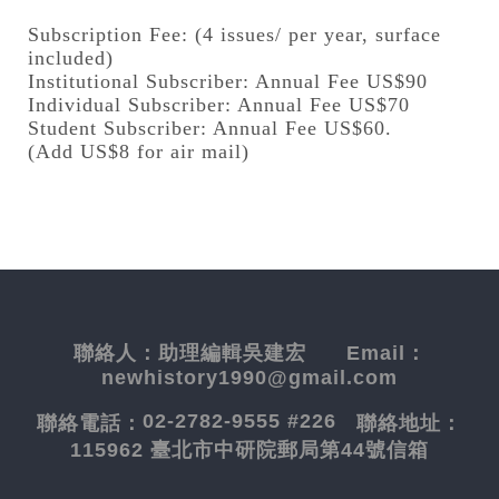
Subscription Fee: (4 issues/ per year, surface
included)
Institutional Subscriber: Annual Fee US$90
Individual Subscriber: Annual Fee US$70
Student Subscriber: Annual Fee US$60.
(Add US$8 for air mail)
聯絡人：
助理編輯吳建宏
Email：
newhistory1990@gmail.com
02-2782-9555 #226
聯絡電話：
聯絡地址：
115962 臺北市中研院郵局第44號信箱