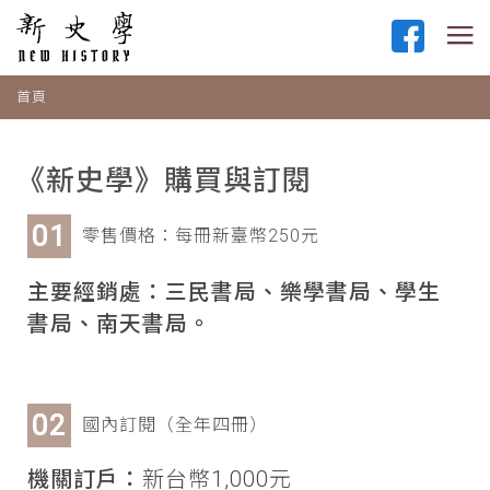
首頁
《新史學》購買與訂閱
零售價格：每冊新臺幣250元
主要經銷處：三民書局、樂學書局、學生
書局、南天書局。
國內訂閱（全年四冊）
機關訂戶：
新台幣1,000元