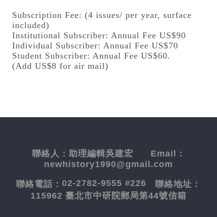
Subscription Fee: (4 issues/ per year, surface
included)
Institutional Subscriber: Annual Fee US$90
Individual Subscriber: Annual Fee US$70
Student Subscriber: Annual Fee US$60.
(Add US$8 for air mail)
聯絡人：
助理編輯吳建宏
Email：
newhistory1990@gmail.com
02-2782-9555 #226
聯絡電話：
聯絡地址：
115962 臺北市中研院郵局第44號信箱