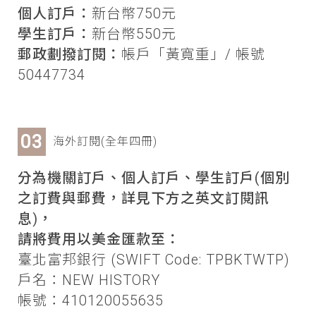
個人訂戶：
新台幣750元
學生訂戶：
新台幣550元
郵政劃撥訂閱：
帳戶「黃寬重」/ 帳號
50447734
海外訂閱(全年四冊)
分為機關訂戶、個人訂戶、學生訂戶(個別
之訂費與郵費，詳見下方之英文訂閱訊
息)，
請將費用以美金匯款至：
臺北富邦銀行 (SWIFT Code: TPBKTWTP)
戶名：NEW HISTORY
帳號：410120055635