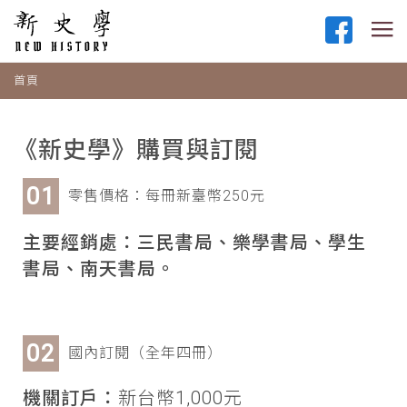
首頁
《新史學》購買與訂閱
零售價格：每冊新臺幣250元
主要經銷處：三民書局、樂學書局、學生
書局、南天書局。
國內訂閱（全年四冊）
機關訂戶：
新台幣1,000元