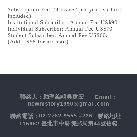
Subscription Fee: (4 issues/ per year, surface
included)
Institutional Subscriber: Annual Fee US$90
Individual Subscriber: Annual Fee US$70
Student Subscriber: Annual Fee US$60.
(Add US$8 for air mail)
聯絡人：
助理編輯吳建宏
Email：
newhistory1990@gmail.com
02-2782-9555 #226
聯絡電話：
聯絡地址：
115962 臺北市中研院郵局第44號信箱