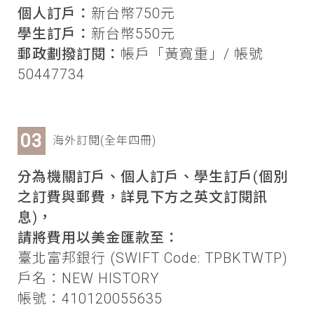
個人訂戶：
新台幣750元
學生訂戶：
新台幣550元
郵政劃撥訂閱：
帳戶「黃寬重」/ 帳號
50447734
海外訂閱(全年四冊)
分為機關訂戶、個人訂戶、學生訂戶(個別
之訂費與郵費，詳見下方之英文訂閱訊
息)，
請將費用以美金匯款至：
臺北富邦銀行 (SWIFT Code: TPBKTWTP)
戶名：NEW HISTORY
帳號：410120055635