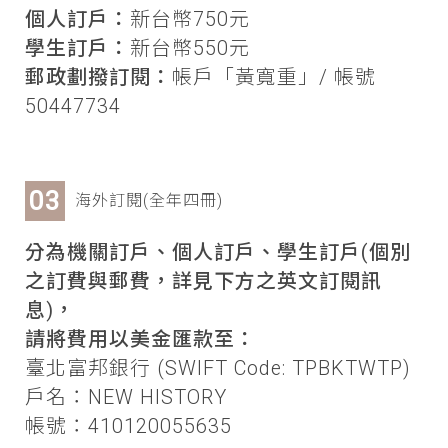
個人訂戶：
新台幣750元
學生訂戶：
新台幣550元
郵政劃撥訂閱：
帳戶「黃寬重」/ 帳號
50447734
海外訂閱(全年四冊)
分為機關訂戶、個人訂戶、學生訂戶(個別
之訂費與郵費，詳見下方之英文訂閱訊
息)，
請將費用以美金匯款至：
臺北富邦銀行 (SWIFT Code: TPBKTWTP)
戶名：NEW HISTORY
帳號：410120055635