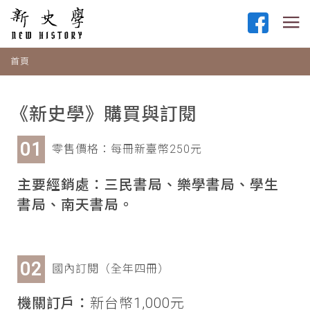
首頁
《新史學》購買與訂閱
零售價格：每冊新臺幣250元
主要經銷處：三民書局、樂學書局、學生
書局、南天書局。
國內訂閱（全年四冊）
機關訂戶：
新台幣1,000元