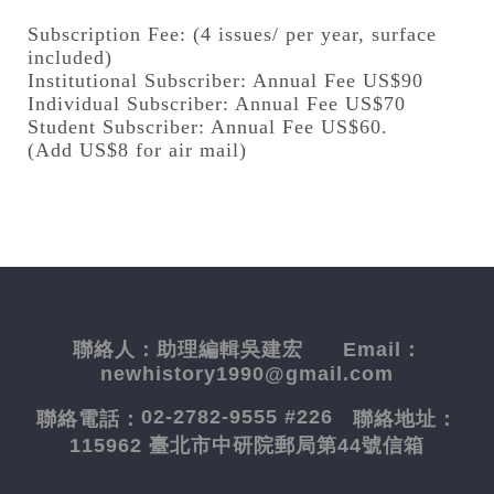
Subscription Fee: (4 issues/ per year, surface
included)
Institutional Subscriber: Annual Fee US$90
Individual Subscriber: Annual Fee US$70
Student Subscriber: Annual Fee US$60.
(Add US$8 for air mail)
聯絡人：
助理編輯吳建宏
Email：
newhistory1990@gmail.com
02-2782-9555 #226
聯絡電話：
聯絡地址：
115962 臺北市中研院郵局第44號信箱