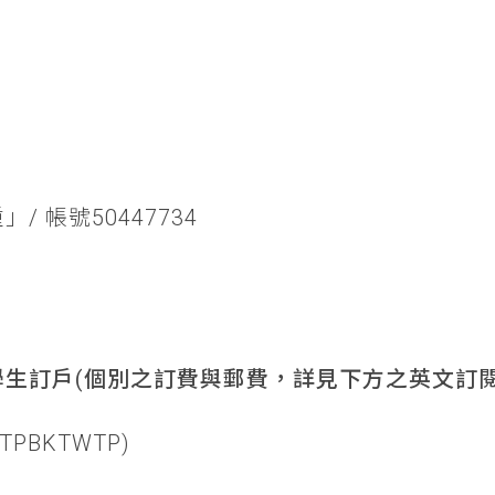
/ 帳號50447734
生訂戶(個別之訂費與郵費，詳見下方之英文訂閱
TPBKTWTP)