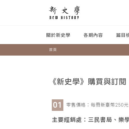
關於新史學
各期內容
篇目
首頁
《新史學》購買與訂閱
零售價格：每冊新臺幣250元
主要經銷處：三民書局、樂