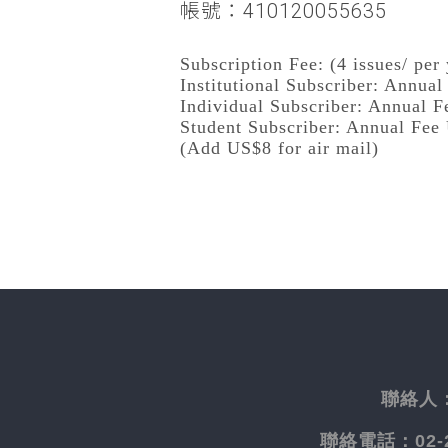
帳號：410120055635
Subscription Fee: (4 issues/ per 
Institutional Subscriber: Annua
Individual Subscriber: Annual 
Student Subscriber: Annual Fee
(Add US$8 for air mail)
聯絡人
聯絡電話：
02