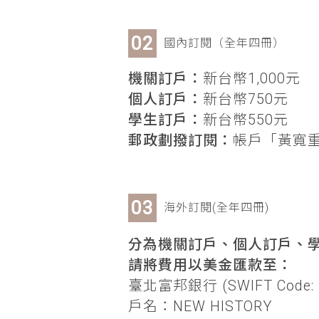
國內訂閱（全年四冊）
機關訂戶：
新台幣1,000元
個人訂戶：
新台幣750元
學生訂戶：
新台幣550元
郵政劃撥訂閱：
帳戶「黃寬重」
海外訂閱(全年四冊)
分為機關訂戶、個人訂戶、學
請將費用以美金匯款至：
臺北富邦銀行 (SWIFT Code: 
戶名：NEW HISTORY