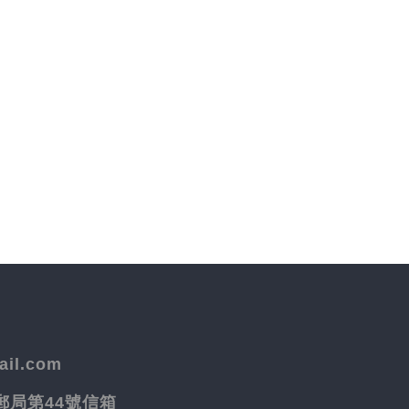
il.com
院郵局第44號信箱