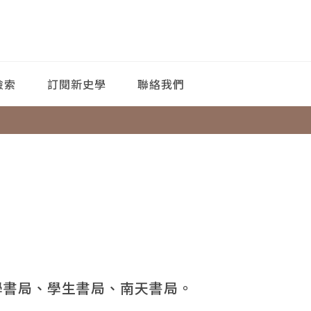
檢索
訂閱新史學
聯絡我們
學書局、學生書局、南天書局。