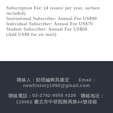
Subscription Fee: (4 issues/ per year, surface
included)
Institutional Subscriber: Annual Fee US$90
Individual Subscriber: Annual Fee US$70
Student Subscriber: Annual Fee US$60.
(Add US$8 for air mail)
聯絡人：
助理編輯吳建宏
Email：
newhistory1990@gmail.com
02-2782-9555 #226
聯絡電話：
聯絡地址：
115962 臺北市中研院郵局第44號信箱