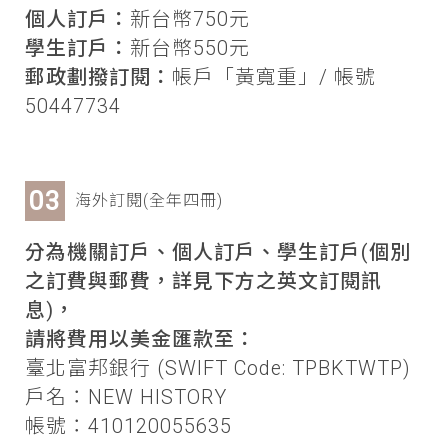
個人訂戶：
新台幣750元
學生訂戶：
新台幣550元
郵政劃撥訂閱：
帳戶「黃寬重」/ 帳號
50447734
海外訂閱(全年四冊)
分為機關訂戶、個人訂戶、學生訂戶(個別
之訂費與郵費，詳見下方之英文訂閱訊
息)，
請將費用以美金匯款至：
臺北富邦銀行 (SWIFT Code: TPBKTWTP)
戶名：NEW HISTORY
帳號：410120055635