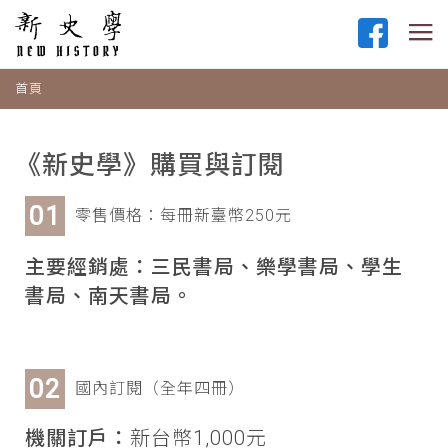
首頁
《新史學》購買與訂閱
零售價格：每冊新臺幣250元
主要經銷處：三民書局、樂學書局、學生
書局、南天書局。
國內訂閱（全年四冊）
機關訂戶：
新台幣1,000元