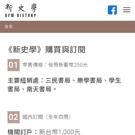
首頁
《新史學》購買與訂閱
零售價格：每冊新臺幣250元
主要經銷處：三民書局、樂學書局、學生
書局、南天書局。
國內訂閱（全年四冊）
機關訂戶：
新台幣1,000元