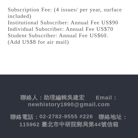
Subscription Fee: (4 issues/ per year, surface
included)
Institutional Subscriber: Annual Fee US$90
Individual Subscriber: Annual Fee US$70
Student Subscriber: Annual Fee US$60.
(Add US$8 for air mail)
聯絡人：
助理編輯吳建宏
Email：
newhistory1990@gmail.com
02-2782-9555 #226
聯絡電話：
聯絡地址：
115962 臺北市中研院郵局第44號信箱