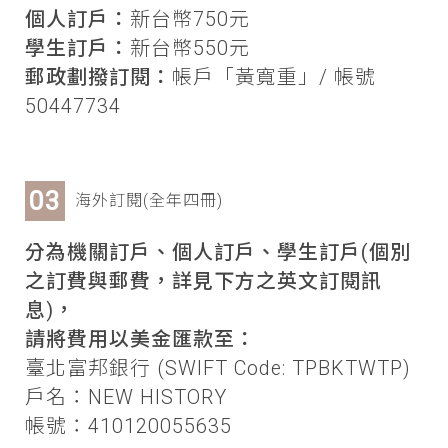
個人訂戶：
新台幣750元
學生訂戶：
新台幣550元
郵政劃撥訂閱：
帳戶「黃寬重」/ 帳號
50447734
海外訂閱(全年四冊)
分為機關訂戶、個人訂戶、學生訂戶(個別
之訂費與郵費，詳見下方之英文訂閱訊
息)，
請將費用以美金匯款至：
臺北富邦銀行 (SWIFT Code: TPBKTWTP)
戶名：NEW HISTORY
帳號：410120055635