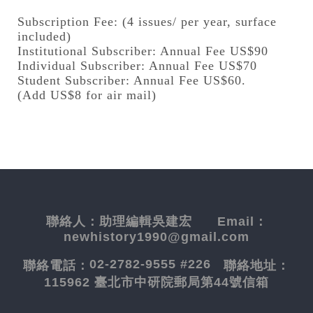
Subscription Fee: (4 issues/ per year, surface
included)
Institutional Subscriber: Annual Fee US$90
Individual Subscriber: Annual Fee US$70
Student Subscriber: Annual Fee US$60.
(Add US$8 for air mail)
聯絡人：
助理編輯吳建宏
Email：
newhistory1990@gmail.com
02-2782-9555 #226
聯絡電話：
聯絡地址：
115962 臺北市中研院郵局第44號信箱