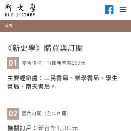
首頁
《新史學》購買與訂閱
零售價格：每冊新臺幣250元
主要經銷處：三民書局、樂學書局、學生
書局、南天書局。
國內訂閱（全年四冊）
機關訂戶：
新台幣1,000元