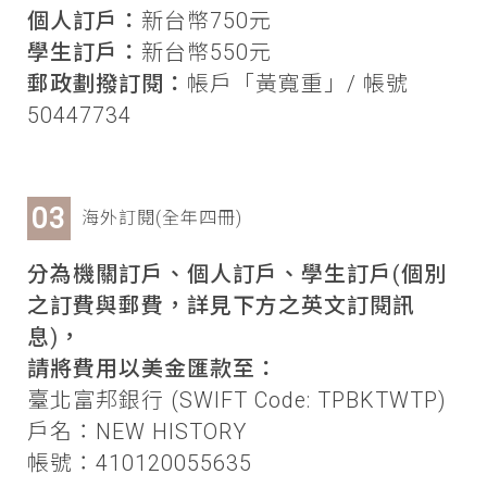
個人訂戶：
新台幣750元
學生訂戶：
新台幣550元
郵政劃撥訂閱：
帳戶「黃寬重」/ 帳號
50447734
海外訂閱(全年四冊)
分為機關訂戶、個人訂戶、學生訂戶(個別
之訂費與郵費，詳見下方之英文訂閱訊
息)，
請將費用以美金匯款至：
臺北富邦銀行 (SWIFT Code: TPBKTWTP)
戶名：NEW HISTORY
帳號：410120055635