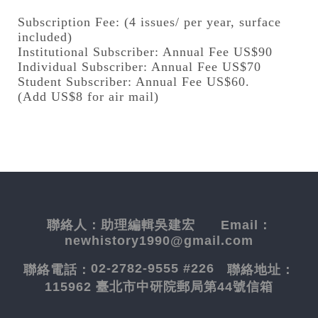
Subscription Fee: (4 issues/ per year, surface
included)
Institutional Subscriber: Annual Fee US$90
Individual Subscriber: Annual Fee US$70
Student Subscriber: Annual Fee US$60.
(Add US$8 for air mail)
聯絡人：
助理編輯吳建宏
Email：
newhistory1990@gmail.com
02-2782-9555 #226
聯絡電話：
聯絡地址：
115962 臺北市中研院郵局第44號信箱