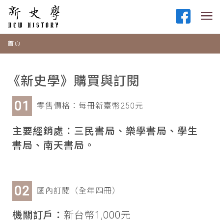
首頁
《新史學》購買與訂閱
零售價格：每冊新臺幣250元
主要經銷處：三民書局、樂學書局、學生
書局、南天書局。
國內訂閱（全年四冊）
機關訂戶：
新台幣1,000元