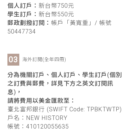
個人訂戶：
新台幣750元
學生訂戶：
新台幣550元
郵政劃撥訂閱：
帳戶「黃寬重」/ 帳號
50447734
海外訂閱(全年四冊)
分為機關訂戶、個人訂戶、學生訂戶(個別
之訂費與郵費，詳見下方之英文訂閱訊
息)，
請將費用以美金匯款至：
臺北富邦銀行 (SWIFT Code: TPBKTWTP)
戶名：NEW HISTORY
帳號：410120055635