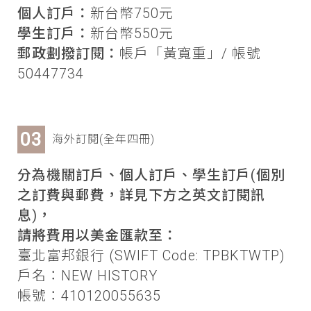
個人訂戶：
新台幣750元
學生訂戶：
新台幣550元
郵政劃撥訂閱：
帳戶「黃寬重」/ 帳號
50447734
海外訂閱(全年四冊)
分為機關訂戶、個人訂戶、學生訂戶(個別
之訂費與郵費，詳見下方之英文訂閱訊
息)，
請將費用以美金匯款至：
臺北富邦銀行 (SWIFT Code: TPBKTWTP)
戶名：NEW HISTORY
帳號：410120055635