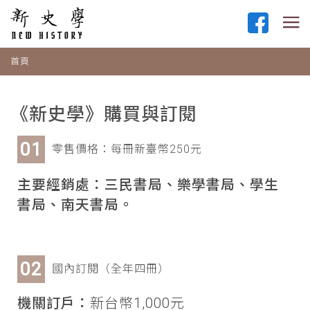
首頁
《新史學》購買與訂閱
零售價格：每冊新臺幣250元
主要經銷處：三民書局、樂學書局、學生
書局、南天書局。
國內訂閱（全年四冊）
機關訂戶：
新台幣1,000元