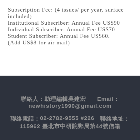
Subscription Fee: (4 issues/ per year, surface
included)
Institutional Subscriber: Annual Fee US$90
Individual Subscriber: Annual Fee US$70
Student Subscriber: Annual Fee US$60.
(Add US$8 for air mail)
聯絡人：
助理編輯吳建宏
Email：
newhistory1990@gmail.com
02-2782-9555 #226
聯絡電話：
聯絡地址：
115962 臺北市中研院郵局第44號信箱