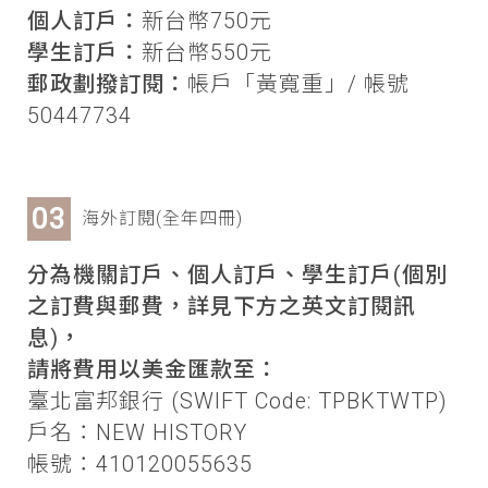
個人訂戶：
新台幣750元
學生訂戶：
新台幣550元
郵政劃撥訂閱：
帳戶「黃寬重」/ 帳號
50447734
海外訂閱(全年四冊)
分為機關訂戶、個人訂戶、學生訂戶(個別
之訂費與郵費，詳見下方之英文訂閱訊
息)，
請將費用以美金匯款至：
臺北富邦銀行 (SWIFT Code: TPBKTWTP)
戶名：NEW HISTORY
帳號：410120055635