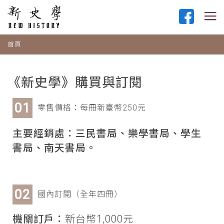
首頁
《新史學》購買與訂閱
零售價格：每冊新臺幣250元
主要經銷處：三民書局、樂學書局、學生
書局、南天書局。
國內訂閱（全年四冊）
機關訂戶：
新台幣1,000元