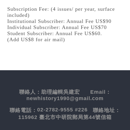
Subscription Fee: (4 issues/ per year, surface
included)
Institutional Subscriber: Annual Fee US$90
Individual Subscriber: Annual Fee US$70
Student Subscriber: Annual Fee US$60.
(Add US$8 for air mail)
聯絡人：
助理編輯吳建宏
Email：
newhistory1990@gmail.com
02-2782-9555 #226
聯絡電話：
聯絡地址：
115962 臺北市中研院郵局第44號信箱