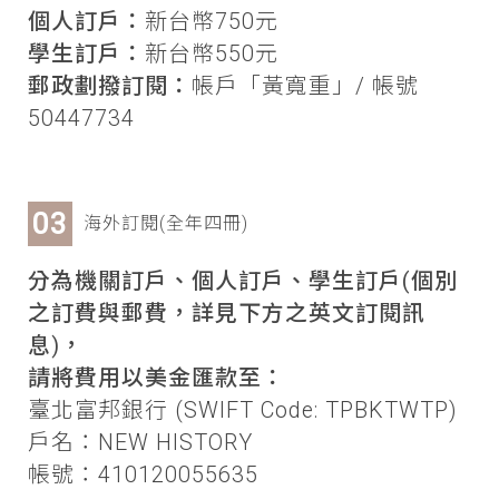
個人訂戶：
新台幣750元
學生訂戶：
新台幣550元
郵政劃撥訂閱：
帳戶「黃寬重」/ 帳號
50447734
海外訂閱(全年四冊)
分為機關訂戶、個人訂戶、學生訂戶(個別
之訂費與郵費，詳見下方之英文訂閱訊
息)，
請將費用以美金匯款至：
臺北富邦銀行 (SWIFT Code: TPBKTWTP)
戶名：NEW HISTORY
帳號：410120055635