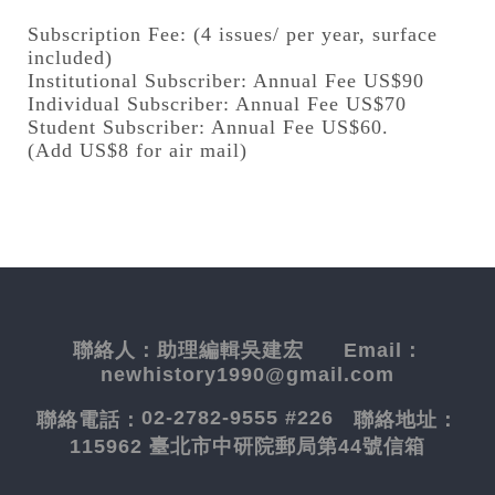
Subscription Fee: (4 issues/ per year, surface
included)
Institutional Subscriber: Annual Fee US$90
Individual Subscriber: Annual Fee US$70
Student Subscriber: Annual Fee US$60.
(Add US$8 for air mail)
聯絡人：
助理編輯吳建宏
Email：
newhistory1990@gmail.com
02-2782-9555 #226
聯絡電話：
聯絡地址：
115962 臺北市中研院郵局第44號信箱