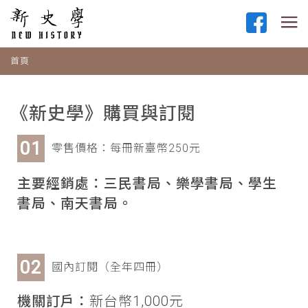
首頁
《新史學》購買與訂閱
零售價格：每冊新臺幣250元
主要經銷處：三民書局、樂學書局、學生
書局、南天書局。
國內訂閱（全年四冊）
機關訂戶：
新台幣1,000元