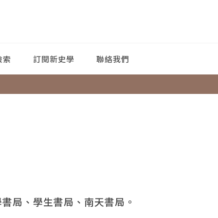
檢索
訂閱新史學
聯絡我們
學書局、學生書局、南天書局。