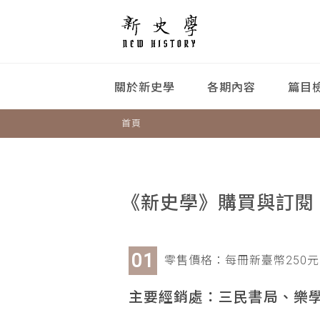
關於新史學
各期內容
篇目
首頁
《新史學》購買與訂閱
零售價格：每冊新臺幣250元
主要經銷處：三民書局、樂