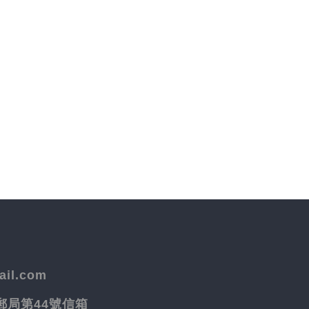
il.com
院郵局第44號信箱