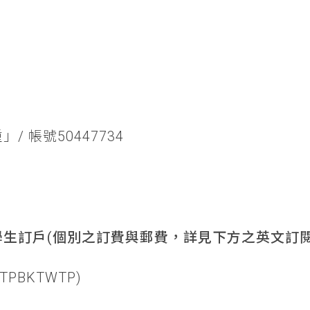
/ 帳號50447734
生訂戶(個別之訂費與郵費，詳見下方之英文訂閱
TPBKTWTP)