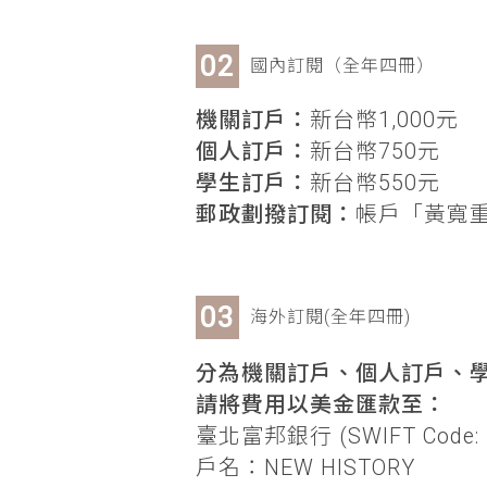
國內訂閱（全年四冊）
機關訂戶：
新台幣1,000元
個人訂戶：
新台幣750元
學生訂戶：
新台幣550元
郵政劃撥訂閱：
帳戶「黃寬重」
海外訂閱(全年四冊)
分為機關訂戶、個人訂戶、學
請將費用以美金匯款至：
臺北富邦銀行 (SWIFT Code: 
戶名：NEW HISTORY