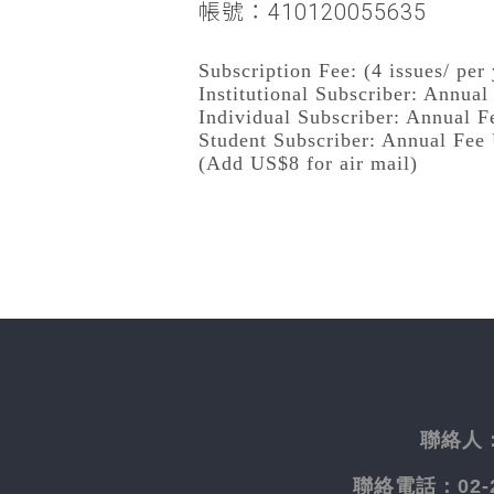
帳號：410120055635
Subscription Fee: (4 issues/ per 
Institutional Subscriber: Annua
Individual Subscriber: Annual 
Student Subscriber: Annual Fee
(Add US$8 for air mail)
聯絡人
聯絡電話：
02