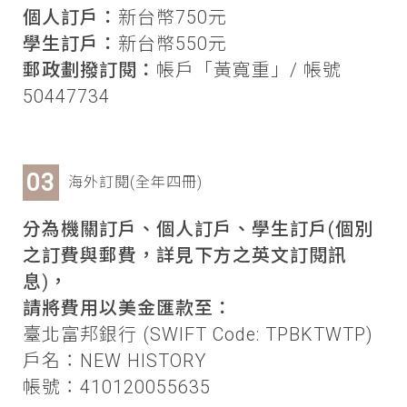
個人訂戶：
新台幣750元
學生訂戶：
新台幣550元
郵政劃撥訂閱：
帳戶「黃寬重」/ 帳號
50447734
海外訂閱(全年四冊)
分為機關訂戶、個人訂戶、學生訂戶(個別
之訂費與郵費，詳見下方之英文訂閱訊
息)，
請將費用以美金匯款至：
臺北富邦銀行 (SWIFT Code: TPBKTWTP)
戶名：NEW HISTORY
帳號：410120055635