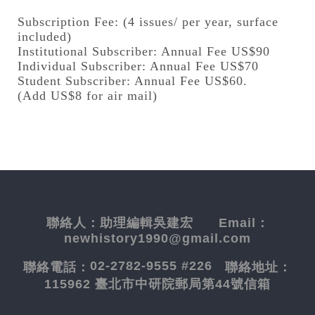
Subscription Fee: (4 issues/ per year, surface
included)
Institutional Subscriber: Annual Fee US$90
Individual Subscriber: Annual Fee US$70
Student Subscriber: Annual Fee US$60.
(Add US$8 for air mail)
聯絡人：
助理編輯吳建宏
Email：
newhistory1990@gmail.com
02-2782-9555 #226
聯絡電話：
聯絡地址：
115962 臺北市中研院郵局第44號信箱