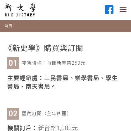
首頁
《新史學》購買與訂閱
零售價格：每冊新臺幣250元
主要經銷處：三民書局、樂學書局、學生
書局、南天書局。
國內訂閱（全年四冊）
機關訂戶：
新台幣1,000元