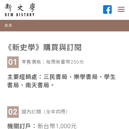
首頁
《新史學》購買與訂閱
零售價格：每冊新臺幣250元
主要經銷處：三民書局、樂學書局、學生
書局、南天書局。
國內訂閱（全年四冊）
機關訂戶：
新台幣1,000元