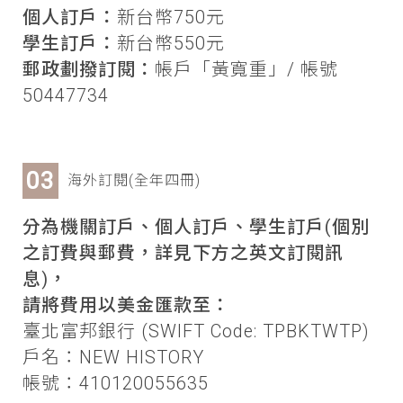
個人訂戶：
新台幣750元
學生訂戶：
新台幣550元
郵政劃撥訂閱：
帳戶「黃寬重」/ 帳號
50447734
海外訂閱(全年四冊)
分為機關訂戶、個人訂戶、學生訂戶(個別
之訂費與郵費，詳見下方之英文訂閱訊
息)，
請將費用以美金匯款至：
臺北富邦銀行 (SWIFT Code: TPBKTWTP)
戶名：NEW HISTORY
帳號：410120055635