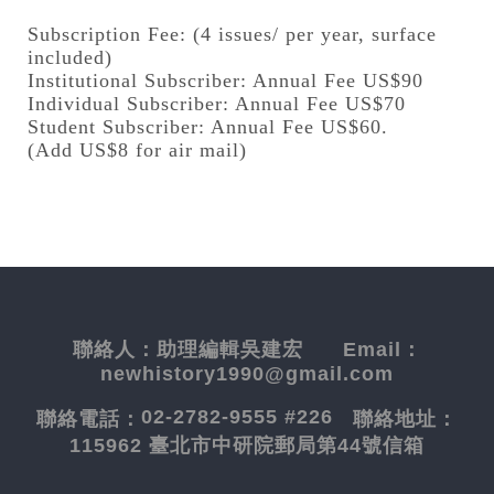
Subscription Fee: (4 issues/ per year, surface
included)
Institutional Subscriber: Annual Fee US$90
Individual Subscriber: Annual Fee US$70
Student Subscriber: Annual Fee US$60.
(Add US$8 for air mail)
聯絡人：
助理編輯吳建宏
Email：
newhistory1990@gmail.com
02-2782-9555 #226
聯絡電話：
聯絡地址：
115962 臺北市中研院郵局第44號信箱