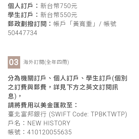
個人訂戶：
新台幣750元
學生訂戶：
新台幣550元
郵政劃撥訂閱：
帳戶「黃寬重」/ 帳號
50447734
海外訂閱(全年四冊)
分為機關訂戶、個人訂戶、學生訂戶(個別
之訂費與郵費，詳見下方之英文訂閱訊
息)，
請將費用以美金匯款至：
臺北富邦銀行 (SWIFT Code: TPBKTWTP)
戶名：NEW HISTORY
帳號：410120055635