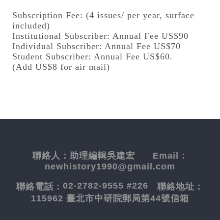
Subscription Fee: (4 issues/ per year, surface
included)
Institutional Subscriber: Annual Fee US$90
Individual Subscriber: Annual Fee US$70
Student Subscriber: Annual Fee US$60.
(Add US$8 for air mail)
聯絡人：
助理編輯吳建宏
Email：
newhistory1990@gmail.com
02-2782-9555 #226
聯絡電話：
聯絡地址：
115962 臺北市中研院郵局第44號信箱