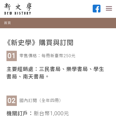
首頁
《新史學》購買與訂閱
零售價格：每冊新臺幣250元
主要經銷處：三民書局、樂學書局、學生
書局、南天書局。
國內訂閱（全年四冊）
機關訂戶：
新台幣1,000元