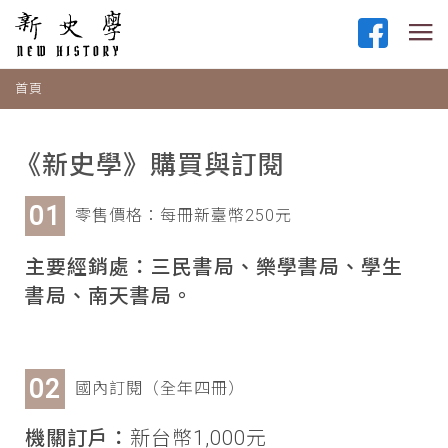
首頁
《新史學》購買與訂閱
零售價格：每冊新臺幣250元
主要經銷處：三民書局、樂學書局、學生
書局、南天書局。
國內訂閱（全年四冊）
機關訂戶：
新台幣1,000元