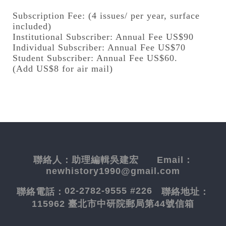
Subscription Fee: (4 issues/ per year, surface
included)
Institutional Subscriber: Annual Fee US$90
Individual Subscriber: Annual Fee US$70
Student Subscriber: Annual Fee US$60.
(Add US$8 for air mail)
聯絡人：
助理編輯吳建宏
Email：
newhistory1990@gmail.com
02-2782-9555 #226
聯絡電話：
聯絡地址：
115962 臺北市中研院郵局第44號信箱