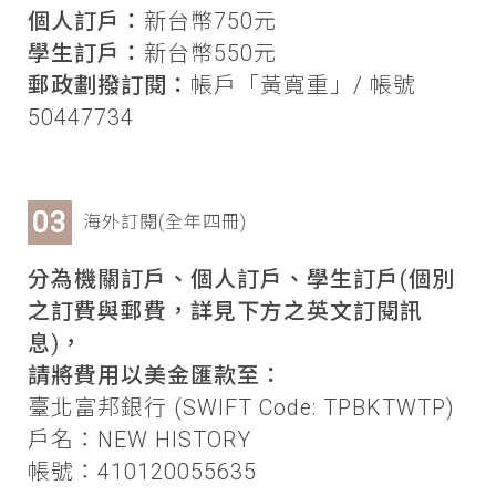
個人訂戶：
新台幣750元
學生訂戶：
新台幣550元
郵政劃撥訂閱：
帳戶「黃寬重」/ 帳號
50447734
海外訂閱(全年四冊)
分為機關訂戶、個人訂戶、學生訂戶(個別
之訂費與郵費，詳見下方之英文訂閱訊
息)，
請將費用以美金匯款至：
臺北富邦銀行 (SWIFT Code: TPBKTWTP)
戶名：NEW HISTORY
帳號：410120055635