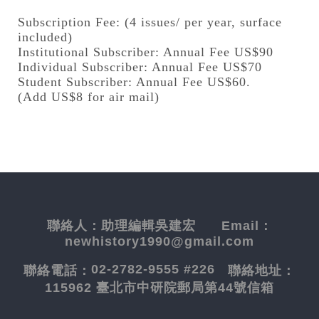
Subscription Fee: (4 issues/ per year, surface
included)
Institutional Subscriber: Annual Fee US$90
Individual Subscriber: Annual Fee US$70
Student Subscriber: Annual Fee US$60.
(Add US$8 for air mail)
聯絡人：
助理編輯吳建宏
Email：
newhistory1990@gmail.com
02-2782-9555 #226
聯絡電話：
聯絡地址：
115962 臺北市中研院郵局第44號信箱