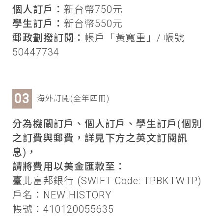
個人訂戶：
新台幣750元
學生訂戶：
新台幣550元
郵政劃撥訂閱：
帳戶「黃寬重」/ 帳號
50447734
海外訂閱(全年四冊)
分為機關訂戶、個人訂戶、學生訂戶(個別
之訂費與郵費，詳見下方之英文訂閱訊
息)，
請將費用以美金匯款至：
臺北富邦銀行 (SWIFT Code: TPBKTWTP)
戶名：NEW HISTORY
帳號：410120055635