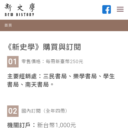
首頁
《新史學》購買與訂閱
零售價格：每冊新臺幣250元
主要經銷處：三民書局、樂學書局、學生
書局、南天書局。
國內訂閱（全年四冊）
機關訂戶：
新台幣1,000元