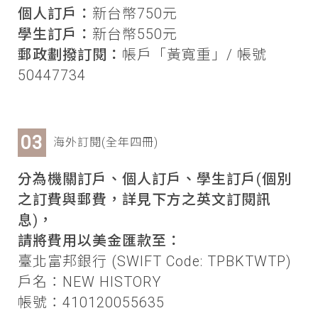
個人訂戶：
新台幣750元
學生訂戶：
新台幣550元
郵政劃撥訂閱：
帳戶「黃寬重」/ 帳號
50447734
海外訂閱(全年四冊)
分為機關訂戶、個人訂戶、學生訂戶(個別
之訂費與郵費，詳見下方之英文訂閱訊
息)，
請將費用以美金匯款至：
臺北富邦銀行 (SWIFT Code: TPBKTWTP)
戶名：NEW HISTORY
帳號：410120055635