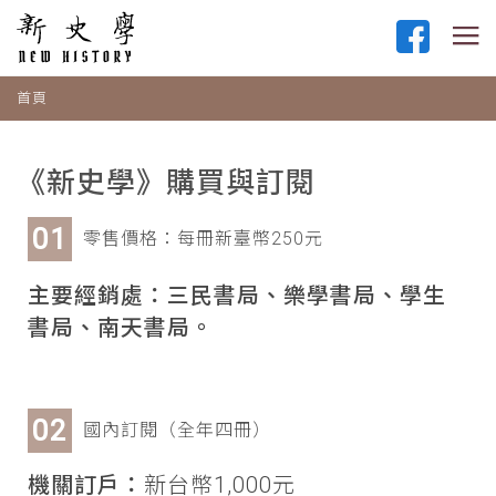
首頁
《新史學》購買與訂閱
零售價格：每冊新臺幣250元
主要經銷處：三民書局、樂學書局、學生
書局、南天書局。
國內訂閱（全年四冊）
機關訂戶：
新台幣1,000元