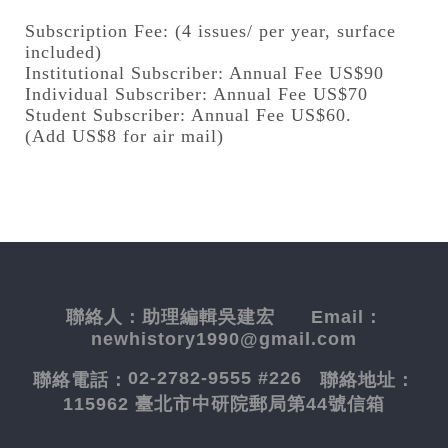
Subscription Fee: (4 issues/ per year, surface
included)
Institutional Subscriber: Annual Fee US$90
Individual Subscriber: Annual Fee US$70
Student Subscriber: Annual Fee US$60.
(Add US$8 for air mail)
聯絡人：
助理編輯吳建宏
Email：
newhistory1990@gmail.com
02-2782-9555 #226
聯絡電話：
聯絡地址：
115962 臺北市中研院郵局第44號信箱