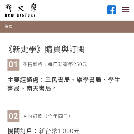
首頁
《新史學》購買與訂閱
零售價格：每冊新臺幣250元
主要經銷處：三民書局、樂學書局、學生
書局、南天書局。
國內訂閱（全年四冊）
機關訂戶：
新台幣1,000元