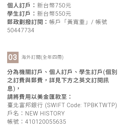
個人訂戶：
新台幣750元
學生訂戶：
新台幣550元
郵政劃撥訂閱：
帳戶「黃寬重」/ 帳號
50447734
海外訂閱(全年四冊)
分為機關訂戶、個人訂戶、學生訂戶(個別
之訂費與郵費，詳見下方之英文訂閱訊
息)，
請將費用以美金匯款至：
臺北富邦銀行 (SWIFT Code: TPBKTWTP)
戶名：NEW HISTORY
帳號：410120055635