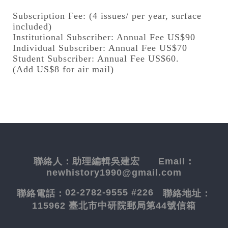
Subscription Fee: (4 issues/ per year, surface
included)
Institutional Subscriber: Annual Fee US$90
Individual Subscriber: Annual Fee US$70
Student Subscriber: Annual Fee US$60.
(Add US$8 for air mail)
聯絡人：
助理編輯吳建宏
Email：
newhistory1990@gmail.com
02-2782-9555 #226
聯絡電話：
聯絡地址：
115962 臺北市中研院郵局第44號信箱