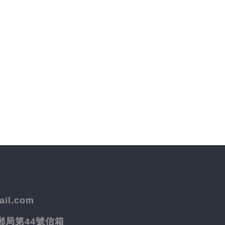
il.com
院郵局第44號信箱