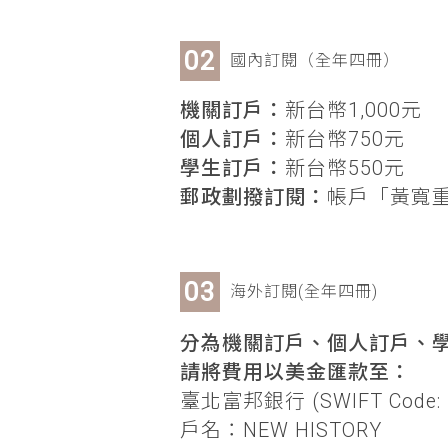
國內訂閱（全年四冊）
機關訂戶：
新台幣1,000元
個人訂戶：
新台幣750元
學生訂戶：
新台幣550元
郵政劃撥訂閱：
帳戶「黃寬重」
海外訂閱(全年四冊)
分為機關訂戶、個人訂戶、學
請將費用以美金匯款至：
臺北富邦銀行 (SWIFT Code: 
戶名：NEW HISTORY