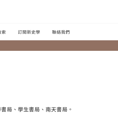
檢索
訂閱新史學
聯絡我們
學書局、學生書局、南天書局。