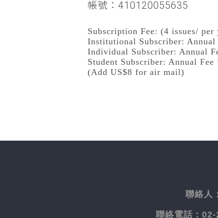
帳號：410120055635
Subscription Fee: (4 issues/ per 
Institutional Subscriber: Annua
Individual Subscriber: Annual 
Student Subscriber: Annual Fee
(Add US$8 for air mail)
聯絡人
聯絡電話：
02