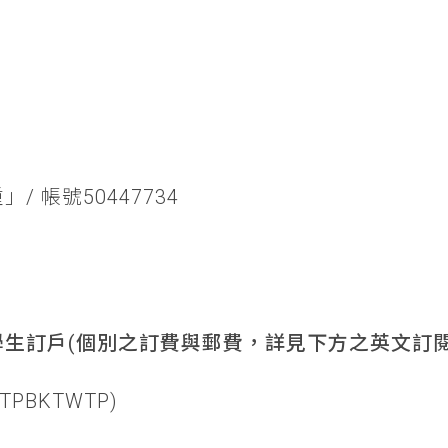
/ 帳號50447734
生訂戶(個別之訂費與郵費，詳見下方之英文訂閱
TPBKTWTP)