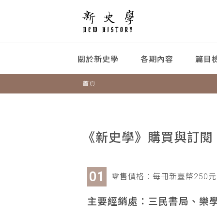
關於新史學
各期內容
篇目
首頁
《新史學》購買與訂閱
零售價格：每冊新臺幣250元
主要經銷處：三民書局、樂