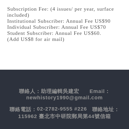
Subscription Fee: (4 issues/ per year, surface
included)
Institutional Subscriber: Annual Fee US$90
Individual Subscriber: Annual Fee US$70
Student Subscriber: Annual Fee US$60.
(Add US$8 for air mail)
聯絡人：
助理編輯吳建宏
Email：
newhistory1990@gmail.com
02-2782-9555 #226
聯絡電話：
聯絡地址：
115962 臺北市中研院郵局第44號信箱