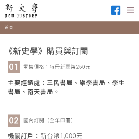
首頁
《新史學》購買與訂閱
零售價格：每冊新臺幣250元
主要經銷處：三民書局、樂學書局、學生
書局、南天書局。
國內訂閱（全年四冊）
機關訂戶：
新台幣1,000元