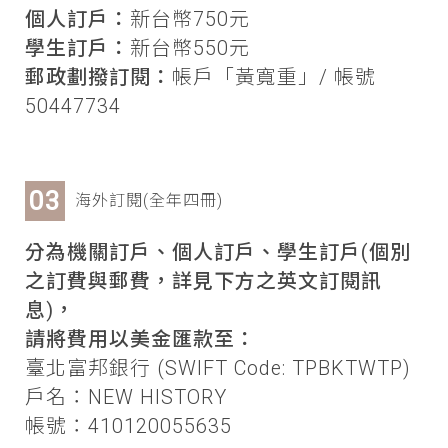
個人訂戶：
新台幣750元
學生訂戶：
新台幣550元
郵政劃撥訂閱：
帳戶「黃寬重」/ 帳號
50447734
海外訂閱(全年四冊)
分為機關訂戶、個人訂戶、學生訂戶(個別
之訂費與郵費，詳見下方之英文訂閱訊
息)，
請將費用以美金匯款至：
臺北富邦銀行 (SWIFT Code: TPBKTWTP)
戶名：NEW HISTORY
帳號：410120055635