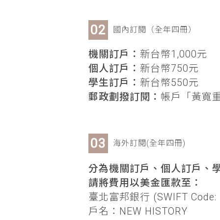
國內訂閱（全年四冊）
機關訂戶：
新台幣1,000元
個人訂戶：
新台幣750元
學生訂戶：
新台幣550元
郵政劃撥訂閱：
帳戶「黃寬重」
海外訂閱(全年四冊)
分為機關訂戶、個人訂戶、學
請將費用以美金匯款至：
臺北富邦銀行 (SWIFT Code: 
戶名：NEW HISTORY