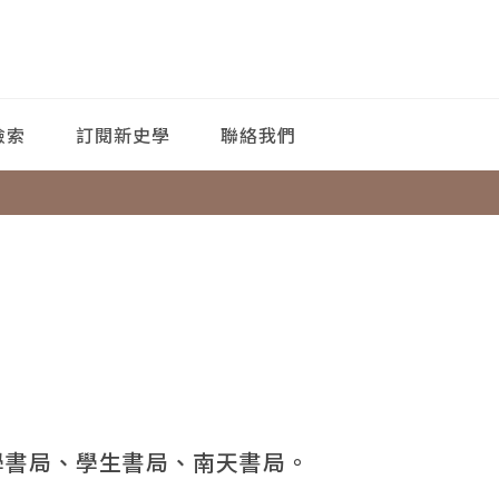
檢索
訂閱新史學
聯絡我們
學書局、學生書局、南天書局。