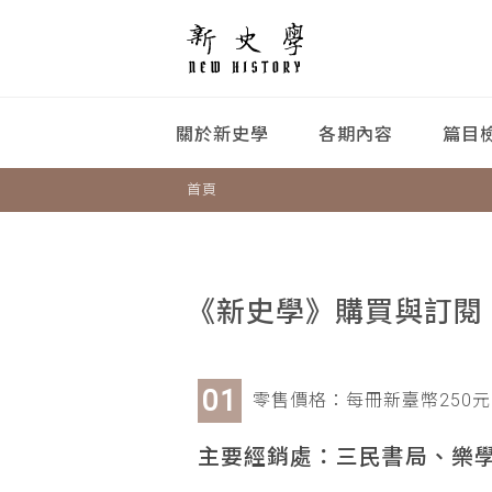
關於新史學
各期內容
篇目
首頁
《新史學》購買與訂閱
零售價格：每冊新臺幣250元
主要經銷處：三民書局、樂