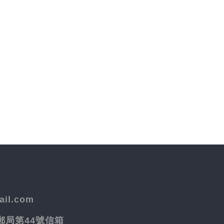
il.com
院郵局第44號信箱