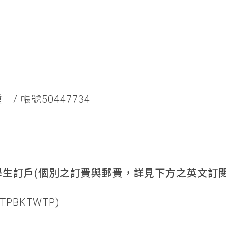
/ 帳號50447734
生訂戶(個別之訂費與郵費，詳見下方之英文訂閱
TPBKTWTP)