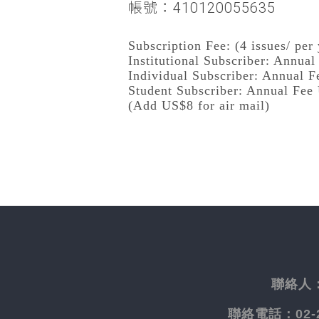
帳號：410120055635
Subscription Fee: (4 issues/ per 
Institutional Subscriber: Annua
Individual Subscriber: Annual 
Student Subscriber: Annual Fee
(Add US$8 for air mail)
聯絡人
聯絡電話：
02