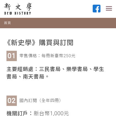
首頁
《新史學》購買與訂閱
零售價格：每冊新臺幣250元
主要經銷處：三民書局、樂學書局、學生
書局、南天書局。
國內訂閱（全年四冊）
機關訂戶：
新台幣1,000元