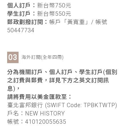
個人訂戶：
新台幣750元
學生訂戶：
新台幣550元
郵政劃撥訂閱：
帳戶「黃寬重」/ 帳號
50447734
海外訂閱(全年四冊)
分為機關訂戶、個人訂戶、學生訂戶(個別
之訂費與郵費，詳見下方之英文訂閱訊
息)，
請將費用以美金匯款至：
臺北富邦銀行 (SWIFT Code: TPBKTWTP)
戶名：NEW HISTORY
帳號：410120055635