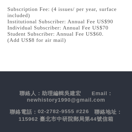
Subscription Fee: (4 issues/ per year, surface
included)
Institutional Subscriber: Annual Fee US$90
Individual Subscriber: Annual Fee US$70
Student Subscriber: Annual Fee US$60.
(Add US$8 for air mail)
聯絡人：
助理編輯吳建宏
Email：
newhistory1990@gmail.com
02-2782-9555 #226
聯絡電話：
聯絡地址：
115962 臺北市中研院郵局第44號信箱