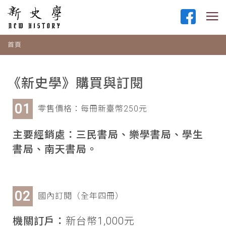
首頁
《新史學》購買與訂閱
零售價格：每冊新臺幣250元
主要經銷處：三民書局、樂學書局、學生
書局、南天書局。
國內訂閱（全年四冊）
機關訂戶：
新台幣1,000元