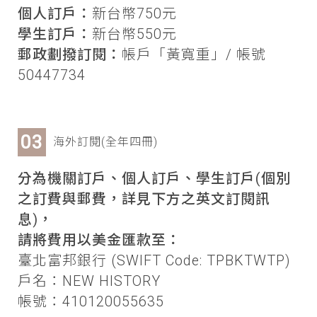
個人訂戶：
新台幣750元
學生訂戶：
新台幣550元
郵政劃撥訂閱：
帳戶「黃寬重」/ 帳號
50447734
海外訂閱(全年四冊)
分為機關訂戶、個人訂戶、學生訂戶(個別
之訂費與郵費，詳見下方之英文訂閱訊
息)，
請將費用以美金匯款至：
臺北富邦銀行 (SWIFT Code: TPBKTWTP)
戶名：NEW HISTORY
帳號：410120055635