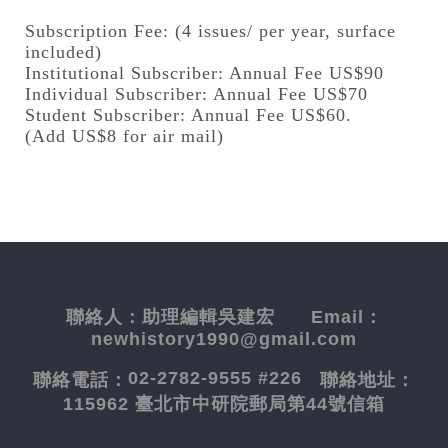
Subscription Fee: (4 issues/ per year, surface
included)
Institutional Subscriber: Annual Fee US$90
Individual Subscriber: Annual Fee US$70
Student Subscriber: Annual Fee US$60.
(Add US$8 for air mail)
聯絡人：
助理編輯吳建宏
Email：
newhistory1990@gmail.com
02-2782-9555 #226
聯絡電話：
聯絡地址：
115962 臺北市中研院郵局第44號信箱