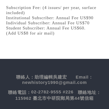
Subscription Fee: (4 issues/ per year, surface
included)
Institutional Subscriber: Annual Fee US$90
Individual Subscriber: Annual Fee US$70
Student Subscriber: Annual Fee US$60.
(Add US$8 for air mail)
聯絡人：
助理編輯吳建宏
Email：
newhistory1990@gmail.com
02-2782-9555 #226
聯絡電話：
聯絡地址：
115962 臺北市中研院郵局第44號信箱