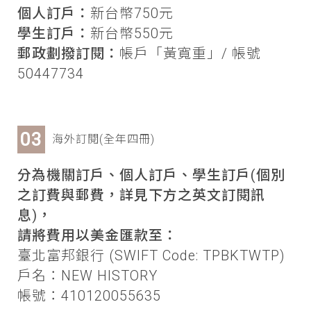
個人訂戶：
新台幣750元
學生訂戶：
新台幣550元
郵政劃撥訂閱：
帳戶「黃寬重」/ 帳號
50447734
海外訂閱(全年四冊)
分為機關訂戶、個人訂戶、學生訂戶(個別
之訂費與郵費，詳見下方之英文訂閱訊
息)，
請將費用以美金匯款至：
臺北富邦銀行 (SWIFT Code: TPBKTWTP)
戶名：NEW HISTORY
帳號：410120055635