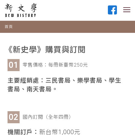
首頁
《新史學》購買與訂閱
零售價格：每冊新臺幣250元
主要經銷處：三民書局、樂學書局、學生
書局、南天書局。
國內訂閱（全年四冊）
機關訂戶：
新台幣1,000元