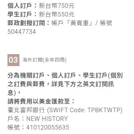
個人訂戶：
新台幣750元
學生訂戶：
新台幣550元
郵政劃撥訂閱：
帳戶「黃寬重」/ 帳號
50447734
海外訂閱(全年四冊)
分為機關訂戶、個人訂戶、學生訂戶(個別
之訂費與郵費，詳見下方之英文訂閱訊
息)，
請將費用以美金匯款至：
臺北富邦銀行 (SWIFT Code: TPBKTWTP)
戶名：NEW HISTORY
帳號：410120055635