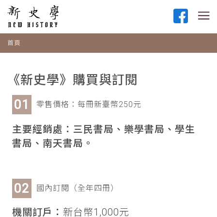
首頁
《新史學》購買與訂閱
零售價格：每冊新臺幣250元
主要經銷處：三民書局、樂學書局、學生
書局、南天書局。
國內訂閱（全年四冊）
機關訂戶：
新台幣1,000元