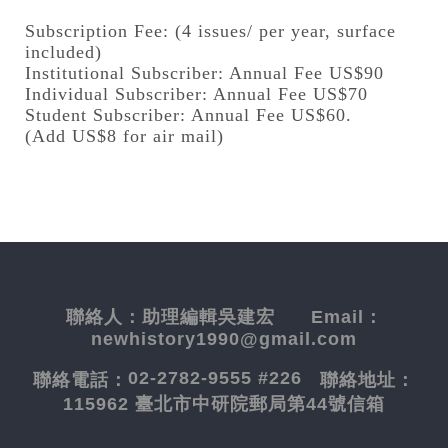
Subscription Fee: (4 issues/ per year, surface
included)
Institutional Subscriber: Annual Fee US$90
Individual Subscriber: Annual Fee US$70
Student Subscriber: Annual Fee US$60.
(Add US$8 for air mail)
聯絡人：
助理編輯吳建宏
Email：
newhistory1990@gmail.com
02-2782-9555 #226
聯絡電話：
聯絡地址：
115962 臺北市中研院郵局第44號信箱