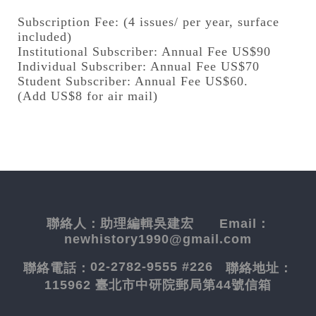
Subscription Fee: (4 issues/ per year, surface
included)
Institutional Subscriber: Annual Fee US$90
Individual Subscriber: Annual Fee US$70
Student Subscriber: Annual Fee US$60.
(Add US$8 for air mail)
聯絡人：
助理編輯吳建宏
Email：
newhistory1990@gmail.com
02-2782-9555 #226
聯絡電話：
聯絡地址：
115962 臺北市中研院郵局第44號信箱