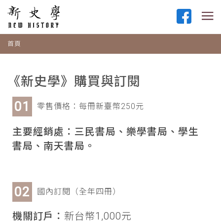
首頁
《新史學》購買與訂閱
零售價格：每冊新臺幣250元
主要經銷處：三民書局、樂學書局、學生
書局、南天書局。
國內訂閱（全年四冊）
機關訂戶：
新台幣1,000元