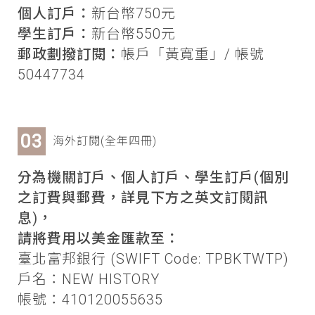
個人訂戶：
新台幣750元
學生訂戶：
新台幣550元
郵政劃撥訂閱：
帳戶「黃寬重」/ 帳號
50447734
海外訂閱(全年四冊)
分為機關訂戶、個人訂戶、學生訂戶(個別
之訂費與郵費，詳見下方之英文訂閱訊
息)，
請將費用以美金匯款至：
臺北富邦銀行 (SWIFT Code: TPBKTWTP)
戶名：NEW HISTORY
帳號：410120055635