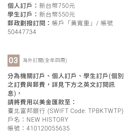
個人訂戶：
新台幣750元
學生訂戶：
新台幣550元
郵政劃撥訂閱：
帳戶「黃寬重」/ 帳號
50447734
海外訂閱(全年四冊)
分為機關訂戶、個人訂戶、學生訂戶(個別
之訂費與郵費，詳見下方之英文訂閱訊
息)，
請將費用以美金匯款至：
臺北富邦銀行 (SWIFT Code: TPBKTWTP)
戶名：NEW HISTORY
帳號：410120055635