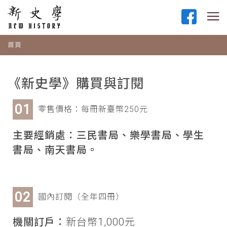
首頁
《新史學》購買與訂閱
零售價格：每冊新臺幣250元
主要經銷處：三民書局、樂學書局、學生
書局、南天書局。
國內訂閱（全年四冊）
機關訂戶：
新台幣1,000元