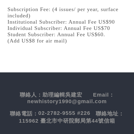
Subscription Fee: (4 issues/ per year, surface
included)
Institutional Subscriber: Annual Fee US$90
Individual Subscriber: Annual Fee US$70
Student Subscriber: Annual Fee US$60.
(Add US$8 for air mail)
聯絡人：
助理編輯吳建宏
Email：
newhistory1990@gmail.com
02-2782-9555 #226
聯絡電話：
聯絡地址：
115962 臺北市中研院郵局第44號信箱