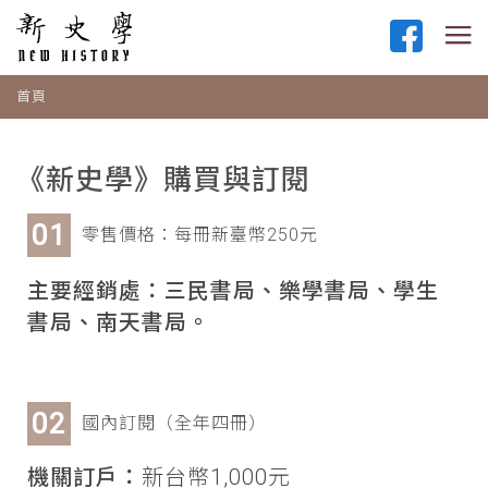
首頁
《新史學》購買與訂閱
零售價格：每冊新臺幣250元
主要經銷處：三民書局、樂學書局、學生
書局、南天書局。
國內訂閱（全年四冊）
機關訂戶：
新台幣1,000元