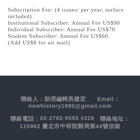
Subscription Fee: (4 issues/ per year, surface
included)
Institutional Subscriber: Annual Fee US$90
Individual Subscriber: Annual Fee US$70
Student Subscriber: Annual Fee US$60.
(Add US$8 for air mail)
聯絡人：
助理編輯吳建宏
Email：
newhistory1990@gmail.com
02-2782-9555 #226
聯絡電話：
聯絡地址：
115962 臺北市中研院郵局第44號信箱