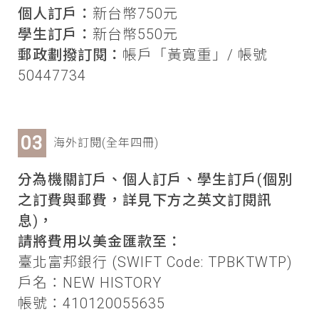
個人訂戶：
新台幣750元
學生訂戶：
新台幣550元
郵政劃撥訂閱：
帳戶「黃寬重」/ 帳號
50447734
海外訂閱(全年四冊)
分為機關訂戶、個人訂戶、學生訂戶(個別
之訂費與郵費，詳見下方之英文訂閱訊
息)，
請將費用以美金匯款至：
臺北富邦銀行 (SWIFT Code: TPBKTWTP)
戶名：NEW HISTORY
帳號：410120055635