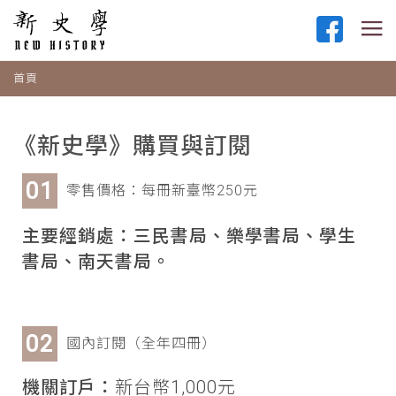
首頁
《新史學》購買與訂閱
零售價格：每冊新臺幣250元
主要經銷處：三民書局、樂學書局、學生
書局、南天書局。
國內訂閱（全年四冊）
機關訂戶：
新台幣1,000元