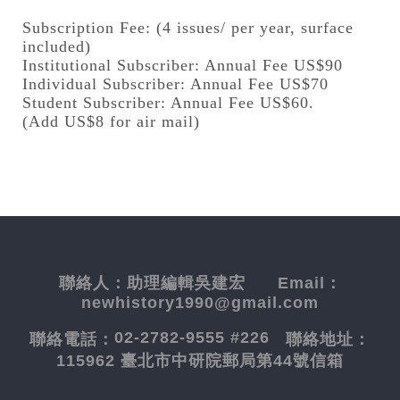
Subscription Fee: (4 issues/ per year, surface
included)
Institutional Subscriber: Annual Fee US$90
Individual Subscriber: Annual Fee US$70
Student Subscriber: Annual Fee US$60.
(Add US$8 for air mail)
聯絡人：
助理編輯吳建宏
Email：
newhistory1990@gmail.com
02-2782-9555 #226
聯絡電話：
聯絡地址：
115962 臺北市中研院郵局第44號信箱