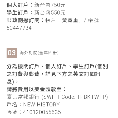
個人訂戶：
新台幣750元
學生訂戶：
新台幣550元
郵政劃撥訂閱：
帳戶「黃寬重」/ 帳號
50447734
海外訂閱(全年四冊)
分為機關訂戶、個人訂戶、學生訂戶(個別
之訂費與郵費，詳見下方之英文訂閱訊
息)，
請將費用以美金匯款至：
臺北富邦銀行 (SWIFT Code: TPBKTWTP)
戶名：NEW HISTORY
帳號：410120055635