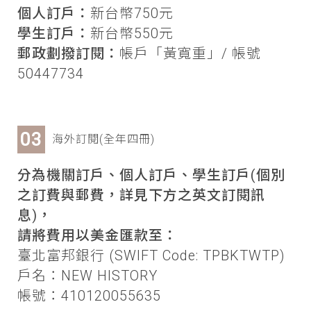
個人訂戶：
新台幣750元
學生訂戶：
新台幣550元
郵政劃撥訂閱：
帳戶「黃寬重」/ 帳號
50447734
海外訂閱(全年四冊)
分為機關訂戶、個人訂戶、學生訂戶(個別
之訂費與郵費，詳見下方之英文訂閱訊
息)，
請將費用以美金匯款至：
臺北富邦銀行 (SWIFT Code: TPBKTWTP)
戶名：NEW HISTORY
帳號：410120055635