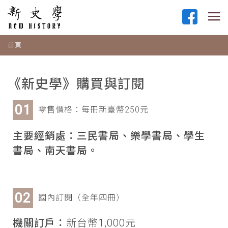
首頁
《新史學》購買與訂閱
零售價格：每冊新臺幣250元
主要經銷處：三民書局、樂學書局、學生
書局、南天書局。
國內訂閱（全年四冊）
機關訂戶：
新台幣1,000元