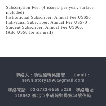
Subscription Fee: (4 issues/ per year, surface
included)
Institutional Subscriber: Annual Fee US$90
Individual Subscriber: Annual Fee US$70
Student Subscriber: Annual Fee US$60.
(Add US$8 for air mail)
聯絡人：
助理編輯吳建宏
Email：
newhistory1990@gmail.com
02-2782-9555 #226
聯絡電話：
聯絡地址：
115962 臺北市中研院郵局第44號信箱