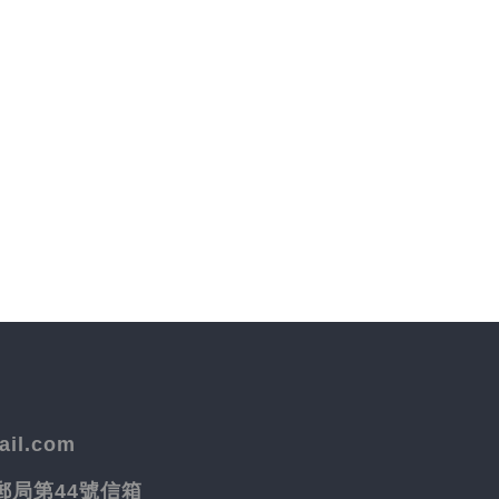
il.com
院郵局第44號信箱