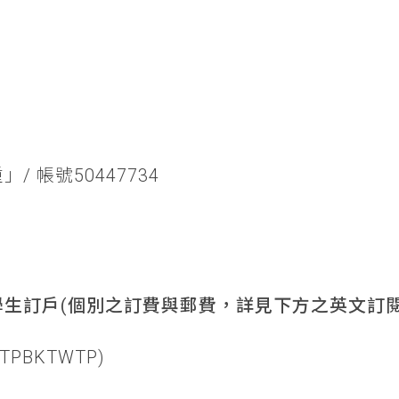
/ 帳號50447734
生訂戶(個別之訂費與郵費，詳見下方之英文訂閱
TPBKTWTP)