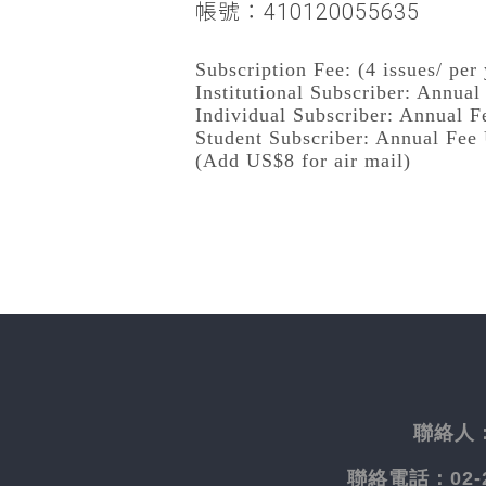
帳號：410120055635
Subscription Fee: (4 issues/ per 
Institutional Subscriber: Annua
Individual Subscriber: Annual 
Student Subscriber: Annual Fee
(Add US$8 for air mail)
聯絡人
聯絡電話：
02