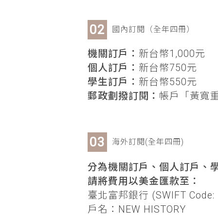
國內訂閱（全年四冊）
機關訂戶：
新台幣1,000元
個人訂戶：
新台幣750元
學生訂戶：
新台幣550元
郵政劃撥訂閱：
帳戶「黃寬重」
海外訂閱(全年四冊)
分為機關訂戶、個人訂戶、學
請將費用以美金匯款至：
臺北富邦銀行 (SWIFT Code: 
戶名：NEW HISTORY