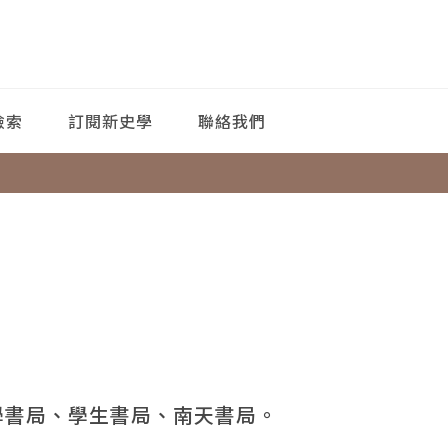
檢索
訂閱新史學
聯絡我們
學書局、學生書局、南天書局。