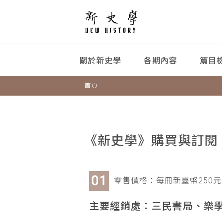
關於新史學
各期內容
篇目
首頁
《新史學》購買與訂閱
零售價格：每冊新臺幣250元
主要經銷處：三民書局、樂