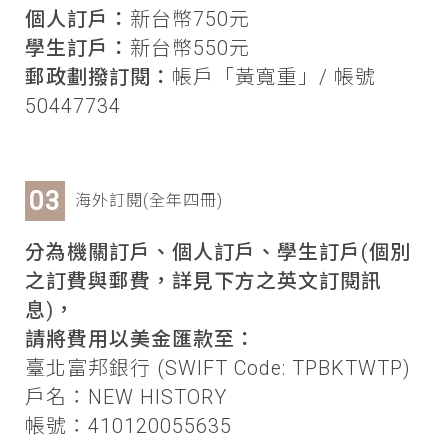
個人訂戶：
新台幣750元
學生訂戶：
新台幣550元
郵政劃撥訂閱：
帳戶「黃寬重」/ 帳號
50447734
海外訂閱(全年四冊)
分為機關訂戶、個人訂戶、學生訂戶(個別
之訂費與郵費，詳見下方之英文訂閱訊
息)，
請將費用以美金匯款至：
臺北富邦銀行 (SWIFT Code: TPBKTWTP)
戶名：NEW HISTORY
帳號：410120055635