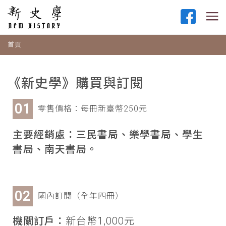
首頁
《新史學》購買與訂閱
零售價格：每冊新臺幣250元
主要經銷處：三民書局、樂學書局、學生
書局、南天書局。
國內訂閱（全年四冊）
機關訂戶：
新台幣1,000元