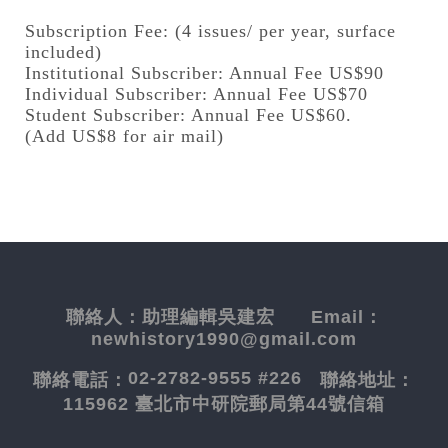
Subscription Fee: (4 issues/ per year, surface
included)
Institutional Subscriber: Annual Fee US$90
Individual Subscriber: Annual Fee US$70
Student Subscriber: Annual Fee US$60.
(Add US$8 for air mail)
聯絡人：
助理編輯吳建宏
Email：
newhistory1990@gmail.com
02-2782-9555 #226
聯絡電話：
聯絡地址：
115962 臺北市中研院郵局第44號信箱