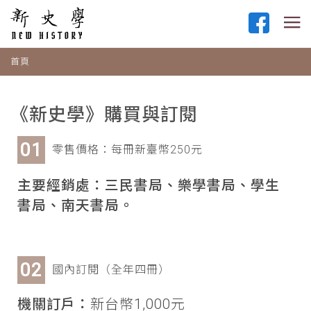
首頁
《新史學》購買與訂閱
零售價格：每冊新臺幣250元
主要經銷處：三民書局、樂學書局、學生
書局、南天書局。
國內訂閱（全年四冊）
機關訂戶：
新台幣1,000元