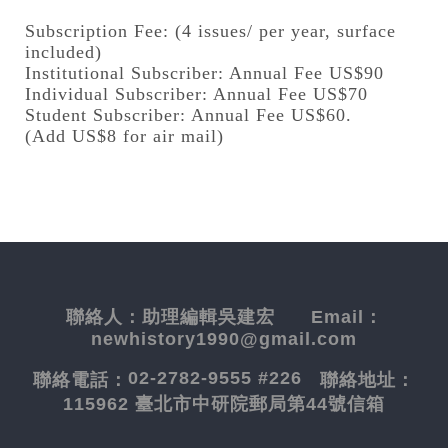
Subscription Fee: (4 issues/ per year, surface
included)
Institutional Subscriber: Annual Fee US$90
Individual Subscriber: Annual Fee US$70
Student Subscriber: Annual Fee US$60.
(Add US$8 for air mail)
聯絡人：
助理編輯吳建宏
Email：
newhistory1990@gmail.com
02-2782-9555 #226
聯絡電話：
聯絡地址：
115962 臺北市中研院郵局第44號信箱