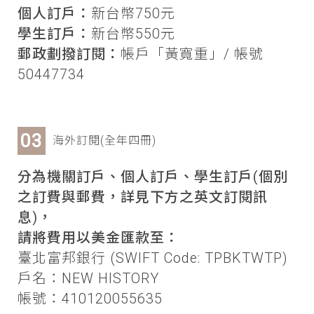
個人訂戶：
新台幣750元
學生訂戶：
新台幣550元
郵政劃撥訂閱：
帳戶「黃寬重」/ 帳號
50447734
海外訂閱(全年四冊)
分為機關訂戶、個人訂戶、學生訂戶(個別
之訂費與郵費，詳見下方之英文訂閱訊
息)，
請將費用以美金匯款至：
臺北富邦銀行 (SWIFT Code: TPBKTWTP)
戶名：NEW HISTORY
帳號：410120055635