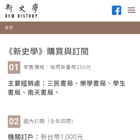
首頁
《新史學》購買與訂閱
零售價格：每冊新臺幣250元
主要經銷處：三民書局、樂學書局、學生
書局、南天書局。
國內訂閱（全年四冊）
機關訂戶：
新台幣1,000元