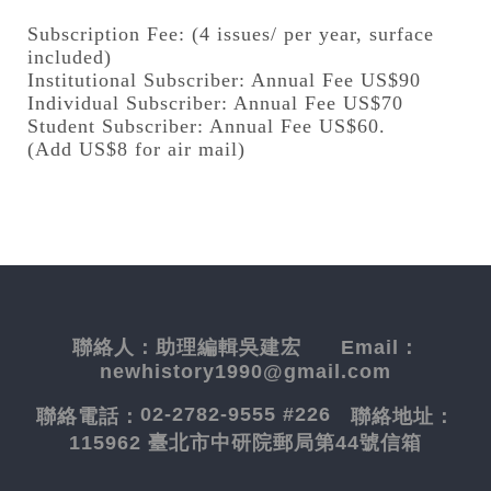
Subscription Fee: (4 issues/ per year, surface
included)
Institutional Subscriber: Annual Fee US$90
Individual Subscriber: Annual Fee US$70
Student Subscriber: Annual Fee US$60.
(Add US$8 for air mail)
聯絡人：
助理編輯吳建宏
Email：
newhistory1990@gmail.com
02-2782-9555 #226
聯絡電話：
聯絡地址：
115962 臺北市中研院郵局第44號信箱