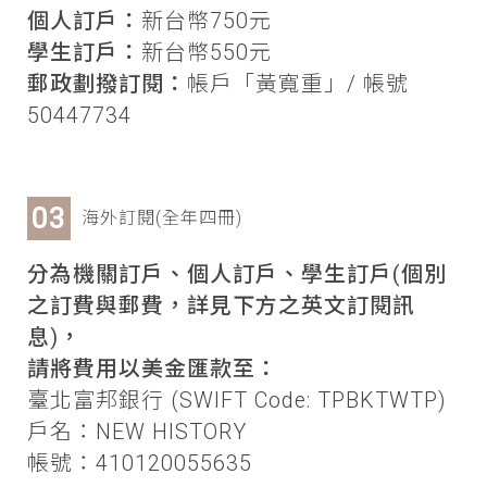
個人訂戶：
新台幣750元
學生訂戶：
新台幣550元
郵政劃撥訂閱：
帳戶「黃寬重」/ 帳號
50447734
海外訂閱(全年四冊)
分為機關訂戶、個人訂戶、學生訂戶(個別
之訂費與郵費，詳見下方之英文訂閱訊
息)，
請將費用以美金匯款至：
臺北富邦銀行 (SWIFT Code: TPBKTWTP)
戶名：NEW HISTORY
帳號：410120055635