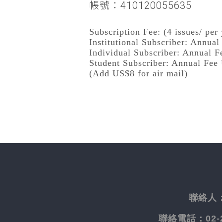
帳號：410120055635
Subscription Fee: (4 issues/ per 
Institutional Subscriber: Annua
Individual Subscriber: Annual 
Student Subscriber: Annual Fee
(Add US$8 for air mail)
聯絡人
聯絡電話：
02