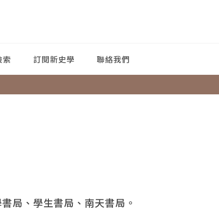
檢索
訂閱新史學
聯絡我們
學書局、學生書局、南天書局。