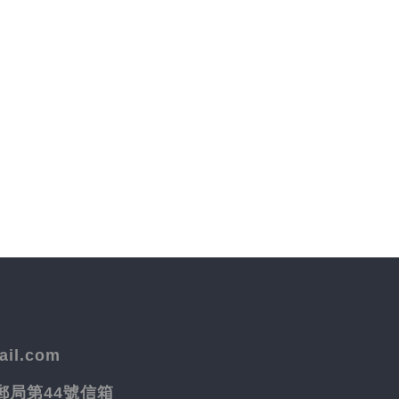
il.com
院郵局第44號信箱