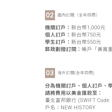
國內訂閱（全年四冊）
機關訂戶：
新台幣1,000元
個人訂戶：
新台幣750元
學生訂戶：
新台幣550元
郵政劃撥訂閱：
帳戶「黃寬重」
海外訂閱(全年四冊)
分為機關訂戶、個人訂戶、學
請將費用以美金匯款至：
臺北富邦銀行 (SWIFT Code: 
戶名：NEW HISTORY