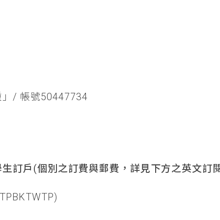
/ 帳號50447734
生訂戶(個別之訂費與郵費，詳見下方之英文訂閱
TPBKTWTP)