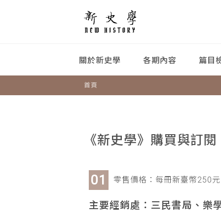
關於新史學
各期內容
篇目
首頁
《新史學》購買與訂閱
零售價格：每冊新臺幣250元
主要經銷處：三民書局、樂