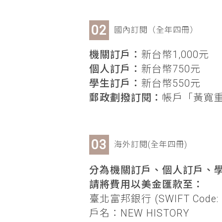
國內訂閱（全年四冊）
機關訂戶：
新台幣1,000元
個人訂戶：
新台幣750元
學生訂戶：
新台幣550元
郵政劃撥訂閱：
帳戶「黃寬重」
海外訂閱(全年四冊)
分為機關訂戶、個人訂戶、學
請將費用以美金匯款至：
臺北富邦銀行 (SWIFT Code: 
戶名：NEW HISTORY