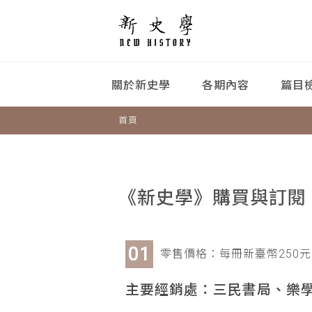
關於新史學
各期內容
篇目
首頁
《新史學》購買與訂閱
零售價格：每冊新臺幣250元
主要經銷處：三民書局、樂