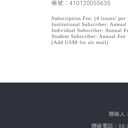
帳號：410120055635
Subscription Fee: (4 issues/ per 
Institutional Subscriber: Annua
Individual Subscriber: Annual 
Student Subscriber: Annual Fee
(Add US$8 for air mail)
聯絡人
聯絡電話：
02