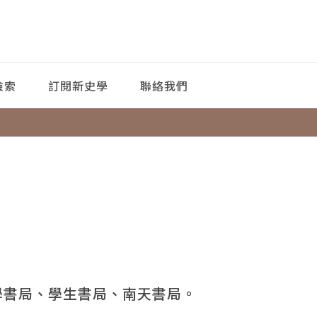
檢索
訂閱新史學
聯絡我們
學書局、學生書局、南天書局。