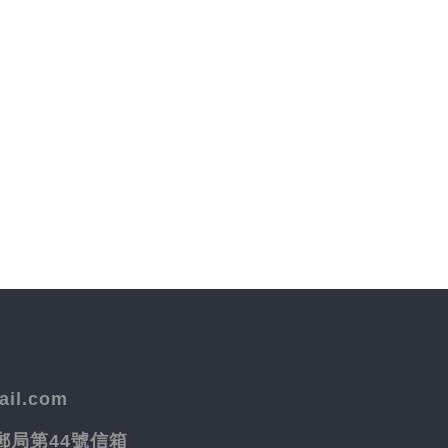
il.com
院郵局第44號信箱