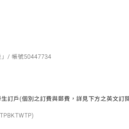
/ 帳號50447734
生訂戶(個別之訂費與郵費，詳見下方之英文訂閱
TPBKTWTP)