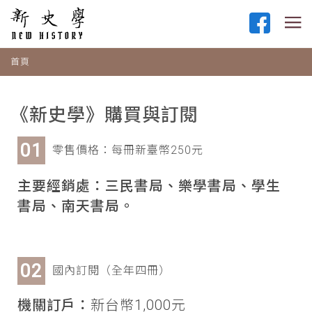
首頁
《新史學》購買與訂閱
零售價格：每冊新臺幣250元
主要經銷處：三民書局、樂學書局、學生
書局、南天書局。
國內訂閱（全年四冊）
機關訂戶：
新台幣1,000元