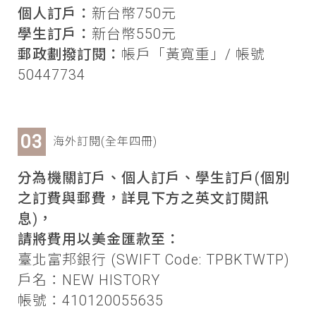
個人訂戶：
新台幣750元
學生訂戶：
新台幣550元
郵政劃撥訂閱：
帳戶「黃寬重」/ 帳號
50447734
海外訂閱(全年四冊)
分為機關訂戶、個人訂戶、學生訂戶(個別
之訂費與郵費，詳見下方之英文訂閱訊
息)，
請將費用以美金匯款至：
臺北富邦銀行 (SWIFT Code: TPBKTWTP)
戶名：NEW HISTORY
帳號：410120055635