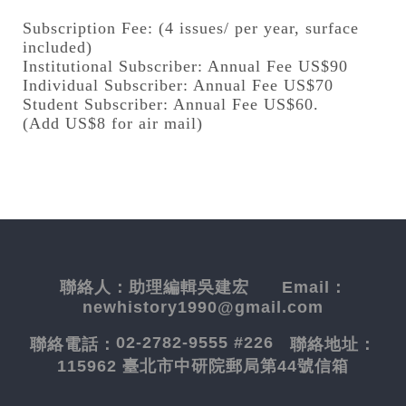
Subscription Fee: (4 issues/ per year, surface
included)
Institutional Subscriber: Annual Fee US$90
Individual Subscriber: Annual Fee US$70
Student Subscriber: Annual Fee US$60.
(Add US$8 for air mail)
聯絡人：
助理編輯吳建宏
Email：
newhistory1990@gmail.com
02-2782-9555 #226
聯絡電話：
聯絡地址：
115962 臺北市中研院郵局第44號信箱