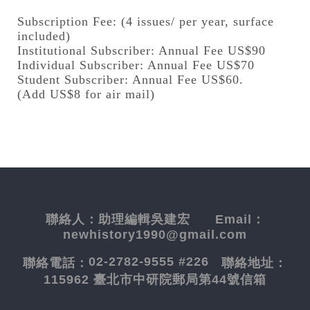
Subscription Fee: (4 issues/ per year, surface
included)
Institutional Subscriber: Annual Fee US$90
Individual Subscriber: Annual Fee US$70
Student Subscriber: Annual Fee US$60.
(Add US$8 for air mail)
聯絡人：
助理編輯吳建宏
Email：
newhistory1990@gmail.com
02-2782-9555 #226
聯絡電話：
聯絡地址：
115962 臺北市中研院郵局第44號信箱