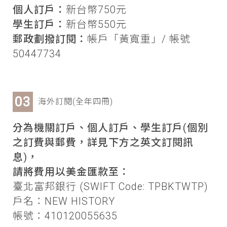
個人訂戶：
新台幣750元
學生訂戶：
新台幣550元
郵政劃撥訂閱：
帳戶「黃寬重」/ 帳號
50447734
海外訂閱(全年四冊)
分為機關訂戶、個人訂戶、學生訂戶(個別
之訂費與郵費，詳見下方之英文訂閱訊
息)，
請將費用以美金匯款至：
臺北富邦銀行 (SWIFT Code: TPBKTWTP)
戶名：NEW HISTORY
帳號：410120055635