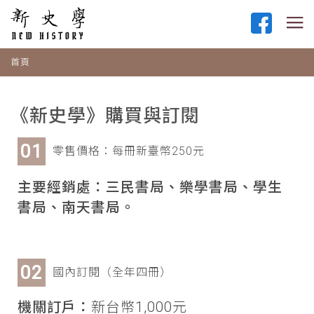
首頁
《新史學》購買與訂閱
零售價格：每冊新臺幣250元
主要經銷處：三民書局、樂學書局、學生
書局、南天書局。
國內訂閱（全年四冊）
機關訂戶：
新台幣1,000元