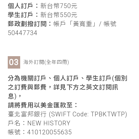
個人訂戶：
新台幣750元
學生訂戶：
新台幣550元
郵政劃撥訂閱：
帳戶「黃寬重」/ 帳號
50447734
海外訂閱(全年四冊)
分為機關訂戶、個人訂戶、學生訂戶(個別
之訂費與郵費，詳見下方之英文訂閱訊
息)，
請將費用以美金匯款至：
臺北富邦銀行 (SWIFT Code: TPBKTWTP)
戶名：NEW HISTORY
帳號：410120055635