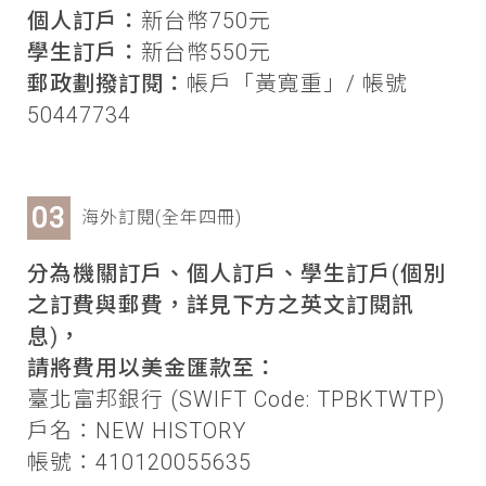
個人訂戶：
新台幣750元
學生訂戶：
新台幣550元
郵政劃撥訂閱：
帳戶「黃寬重」/ 帳號
50447734
海外訂閱(全年四冊)
分為機關訂戶、個人訂戶、學生訂戶(個別
之訂費與郵費，詳見下方之英文訂閱訊
息)，
請將費用以美金匯款至：
臺北富邦銀行 (SWIFT Code: TPBKTWTP)
戶名：NEW HISTORY
帳號：410120055635