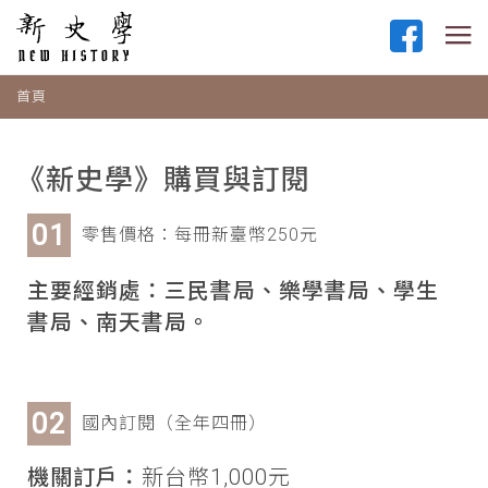
首頁
《新史學》購買與訂閱
零售價格：每冊新臺幣250元
主要經銷處：三民書局、樂學書局、學生
書局、南天書局。
國內訂閱（全年四冊）
機關訂戶：
新台幣1,000元