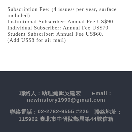
Subscription Fee: (4 issues/ per year, surface
included)
Institutional Subscriber: Annual Fee US$90
Individual Subscriber: Annual Fee US$70
Student Subscriber: Annual Fee US$60.
(Add US$8 for air mail)
聯絡人：
助理編輯吳建宏
Email：
newhistory1990@gmail.com
02-2782-9555 #226
聯絡電話：
聯絡地址：
115962 臺北市中研院郵局第44號信箱