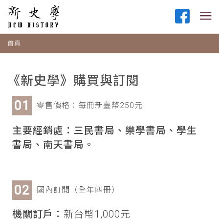
首頁
《新史學》購買與訂閱
零售價格：每冊新臺幣250元
主要經銷處：三民書局、樂學書局、學生
書局、南天書局。
國內訂閱（全年四冊）
機關訂戶：
新台幣1,000元