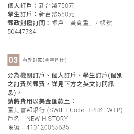
個人訂戶：
新台幣750元
學生訂戶：
新台幣550元
郵政劃撥訂閱：
帳戶「黃寬重」/ 帳號
50447734
海外訂閱(全年四冊)
分為機關訂戶、個人訂戶、學生訂戶(個別
之訂費與郵費，詳見下方之英文訂閱訊
息)，
請將費用以美金匯款至：
臺北富邦銀行 (SWIFT Code: TPBKTWTP)
戶名：NEW HISTORY
帳號：410120055635