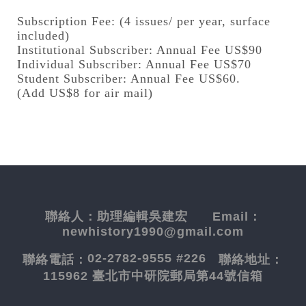
Subscription Fee: (4 issues/ per year, surface
included)
Institutional Subscriber: Annual Fee US$90
Individual Subscriber: Annual Fee US$70
Student Subscriber: Annual Fee US$60.
(Add US$8 for air mail)
聯絡人：
助理編輯吳建宏
Email：
newhistory1990@gmail.com
02-2782-9555 #226
聯絡電話：
聯絡地址：
115962 臺北市中研院郵局第44號信箱