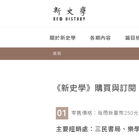
關於新史學
各期內容
篇目
首頁
《新史學》購買與訂閱
零售價格：每冊新臺幣250元
主要經銷處：三民書局、樂