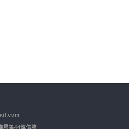
il.com
院郵局第44號信箱