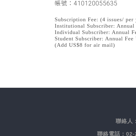
帳號：410120055635
Subscription Fee: (4 issues/ per 
Institutional Subscriber: Annua
Individual Subscriber: Annual 
Student Subscriber: Annual Fee
(Add US$8 for air mail)
聯絡人
聯絡電話：
02