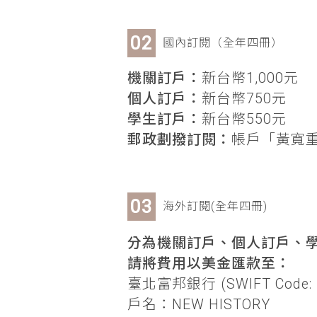
國內訂閱（全年四冊）
機關訂戶：
新台幣1,000元
個人訂戶：
新台幣750元
學生訂戶：
新台幣550元
郵政劃撥訂閱：
帳戶「黃寬重」
海外訂閱(全年四冊)
分為機關訂戶、個人訂戶、學
請將費用以美金匯款至：
臺北富邦銀行 (SWIFT Code: 
戶名：NEW HISTORY