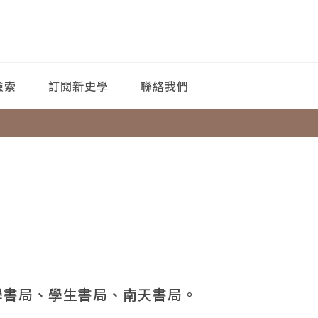
檢索
訂閱新史學
聯絡我們
學書局、學生書局、南天書局。