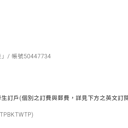
/ 帳號50447734
生訂戶(個別之訂費與郵費，詳見下方之英文訂閱
TPBKTWTP)