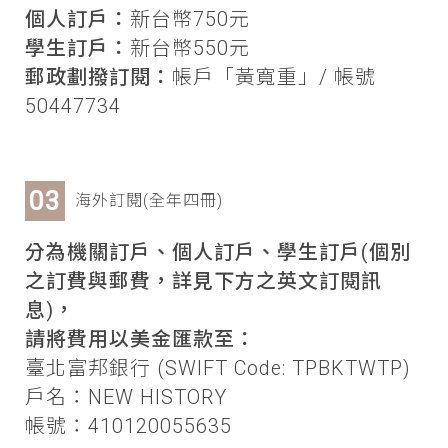
個人訂戶：
新台幣750元
學生訂戶：
新台幣550元
郵政劃撥訂閱：
帳戶「黃寬重」/ 帳號
50447734
海外訂閱(全年四冊)
分為機關訂戶、個人訂戶、學生訂戶(個別
之訂費與郵費，詳見下方之英文訂閱訊
息)，
請將費用以美金匯款至：
臺北富邦銀行 (SWIFT Code: TPBKTWTP)
戶名：NEW HISTORY
帳號：410120055635