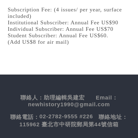
Subscription Fee: (4 issues/ per year, surface
included)
Institutional Subscriber: Annual Fee US$90
Individual Subscriber: Annual Fee US$70
Student Subscriber: Annual Fee US$60.
(Add US$8 for air mail)
聯絡人：
助理編輯吳建宏
Email：
newhistory1990@gmail.com
02-2782-9555 #226
聯絡電話：
聯絡地址：
115962 臺北市中研院郵局第44號信箱