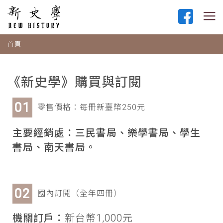
首頁
《新史學》購買與訂閱
零售價格：每冊新臺幣250元
主要經銷處：三民書局、樂學書局、學生
書局、南天書局。
國內訂閱（全年四冊）
機關訂戶：
新台幣1,000元