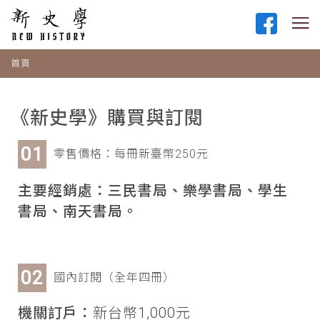
首頁
《新史學》購買與訂閱
零售價格：每冊新臺幣250元
主要經銷處：三民書局、樂學書局、學生
書局、南天書局。
國內訂閱（全年四冊）
機關訂戶：
新台幣1,000元