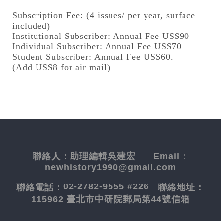
Subscription Fee: (4 issues/ per year, surface
included)
Institutional Subscriber: Annual Fee US$90
Individual Subscriber: Annual Fee US$70
Student Subscriber: Annual Fee US$60.
(Add US$8 for air mail)
聯絡人：
助理編輯吳建宏
Email：
newhistory1990@gmail.com
02-2782-9555 #226
聯絡電話：
聯絡地址：
115962 臺北市中研院郵局第44號信箱