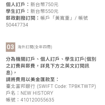
個人訂戶：
新台幣750元
學生訂戶：
新台幣550元
郵政劃撥訂閱：
帳戶「黃寬重」/ 帳號
50447734
海外訂閱(全年四冊)
分為機關訂戶、個人訂戶、學生訂戶(個別
之訂費與郵費，詳見下方之英文訂閱訊
息)，
請將費用以美金匯款至：
臺北富邦銀行 (SWIFT Code: TPBKTWTP)
戶名：NEW HISTORY
帳號：410120055635