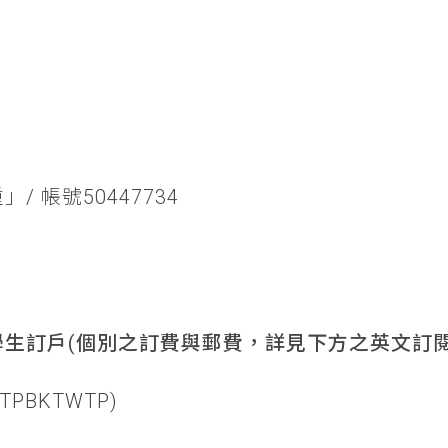
/ 帳號50447734
生訂戶(個別之訂費與郵費，詳見下方之英文訂閱
TPBKTWTP)