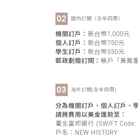
國內訂閱（全年四冊）
機關訂戶：
新台幣1,000元
個人訂戶：
新台幣750元
學生訂戶：
新台幣550元
郵政劃撥訂閱：
帳戶「黃寬重」
海外訂閱(全年四冊)
分為機關訂戶、個人訂戶、學
請將費用以美金匯款至：
臺北富邦銀行 (SWIFT Code: 
戶名：NEW HISTORY