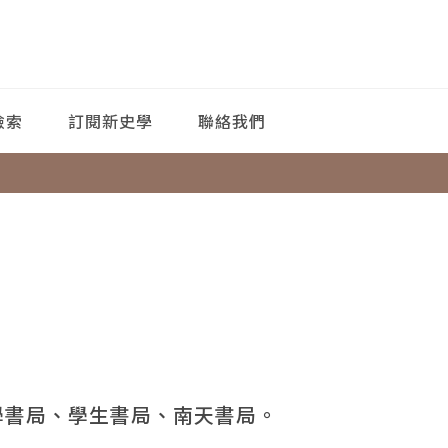
檢索
訂閱新史學
聯絡我們
學書局、學生書局、南天書局。