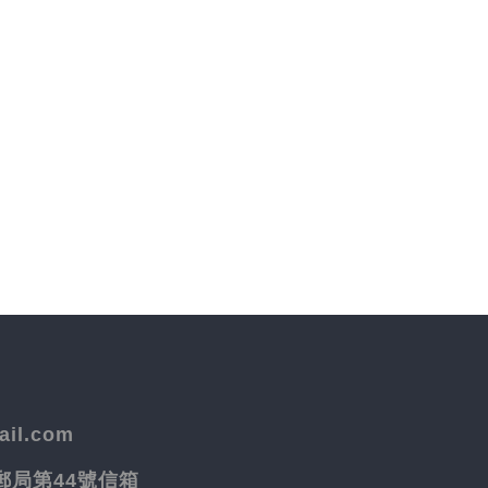
il.com
院郵局第44號信箱