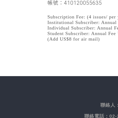
帳號：410120055635
Subscription Fee: (4 issues/ per 
Institutional Subscriber: Annua
Individual Subscriber: Annual 
Student Subscriber: Annual Fee
(Add US$8 for air mail)
聯絡人
聯絡電話：
02