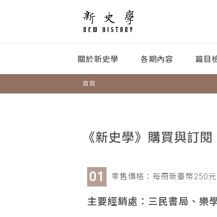
關於新史學
各期內容
篇目
首頁
《新史學》購買與訂閱
零售價格：每冊新臺幣250元
主要經銷處：三民書局、樂