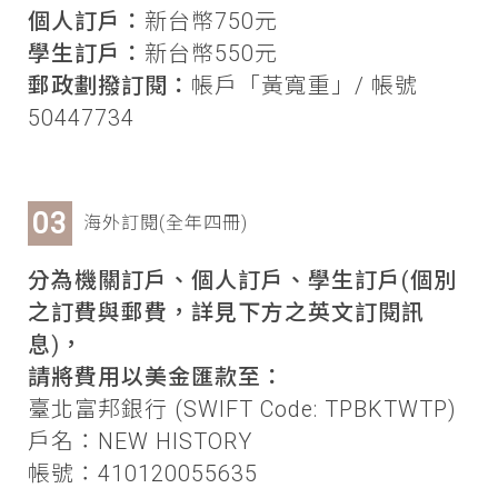
個人訂戶：
新台幣750元
學生訂戶：
新台幣550元
郵政劃撥訂閱：
帳戶「黃寬重」/ 帳號
50447734
海外訂閱(全年四冊)
分為機關訂戶、個人訂戶、學生訂戶(個別
之訂費與郵費，詳見下方之英文訂閱訊
息)，
請將費用以美金匯款至：
臺北富邦銀行 (SWIFT Code: TPBKTWTP)
戶名：NEW HISTORY
帳號：410120055635