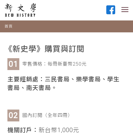
首頁
《新史學》購買與訂閱
零售價格：每冊新臺幣250元
主要經銷處：三民書局、樂學書局、學生
書局、南天書局。
國內訂閱（全年四冊）
機關訂戶：
新台幣1,000元