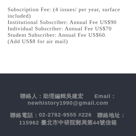
Subscription Fee: (4 issues/ per year, surface
included)
Institutional Subscriber: Annual Fee US$90
Individual Subscriber: Annual Fee US$70
Student Subscriber: Annual Fee US$60.
(Add US$8 for air mail)
聯絡人：
助理編輯吳建宏
Email：
newhistory1990@gmail.com
02-2782-9555 #226
聯絡電話：
聯絡地址：
115962 臺北市中研院郵局第44號信箱